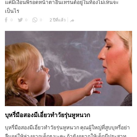
แค่มีเงื่อนพิรอดหน้าตาอินเทรนด์อยู่ในท้องไม่เห็นจะ
เป็นไร
0
0
0
2 ปีที่แล้ว

บุหรี่มือสองมีเอี่ยวทำวัยรุ่นหูหนวก
บุหรี่มือสองมีเอี่ยวทำวัยรุ่นหูหนวก คุณผู้ใหญ่ที่สูบบุหรี่อย่า
ลืมอยู่ให้ห่างจากเด็กๆ นะคะ ถ้ายังอยากให้เด็กมีประสาท