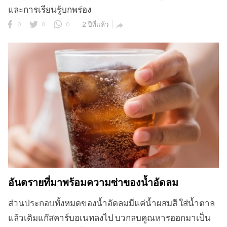
และการเรียนรู้บกพร่อง
0
0
0
2 ปีที่แล้ว

อันตรายที่มาพร้อมความซ่าของน้ำอัดลม
ส่วนประกอบทั้งหมดของน้ำอัดลมมีแค่น้ำผสมสี ใส่น้ำตาล
แล้วเติมแก๊สคาร์บอเนทลงไป บวกลบคูณหารออกมาเป็น