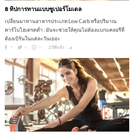
8 ทิปการทานแบบซูเปอร์โมเดล
เปลี่ยนมาทานอาหารประเภท Low Carb หรือปริมาณ
คาร์โบไฮเดรตต่ำ : มันจะช่วยให้คุณไม่ต้องแบกแคลอรีที่
ต้องเบิร์นในแต่ละวันเยอะ
0
0
0
2 ปีที่แล้ว
