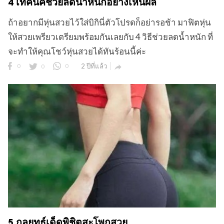
4 เทคนิคช่วยลดน้ำหนักอย่างเห็นผล
ถ้าอยากมีหุ่นสวยไว้ใส่บิกินี่ตัวโปรดก็อย่ารอช้า มาฟิตหุ่น
ให้สวยเพรียวเตรียมพร้อมกันเลยกับ 4 วิธีช่วยลดน้ำหนัก ที่
จะทำให้คุณโชว์หุ่นสวยได้ทันร้อนนี้ค่ะ
0
0
0
2 ปีที่แล้ว

5 กลยุทธ์เด็ดพิชิตสะโพกสวย