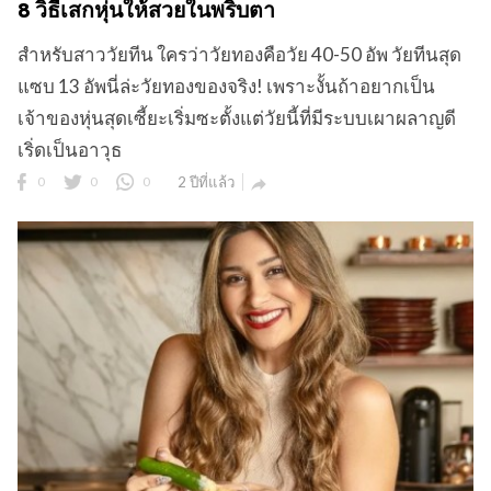
8 วิธีเสกหุ่นให้สวยในพริบตา
สำหรับสาววัยทีน ใครว่าวัยทองคือวัย 40-50 อัพ วัยทีนสุด
แซบ 13 อัพนี่ล่ะวัยทองของจริง! เพราะงั้นถ้าอยากเป็น
เจ้าของหุ่นสุดเซี้ยะเริ่มซะตั้งแต่วัยนี้ที่มีระบบเผาผลาญดี
เริ่ดเป็นอาวุธ
0
0
0
2 ปีที่แล้ว
