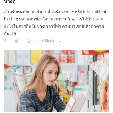
บ้าง?
สำหรับคนที่อยากเริ่มลดน้ำหนักแบบ IF หรือ Intermittent
Fasting หลายคนข้องใจว่าสามารถกินอะไรได้บ้าง และ
ข
อะไรไม่ควรกินในช่วงเวลาที่ทำ ตามมาเซฟแล้วทำตาม
กันเลย!
0
0
0
2 ปีที่แล้ว
