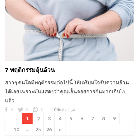
7 พฤติกรรมลุ้นอ้วน
สาวๆ คนใดมีพฤติกรรมต่อไปนี้ ให้เตรียมใจรับความอ้วน
ได้เลย เพราะมันแสดงว่าคุณเอ็นจอยการกินมากเกินไป
แล้ว
0
0
0
2 ปีที่แล้ว

«
1
2
3
4
5
6
7
8
9
10
...
25
26
»