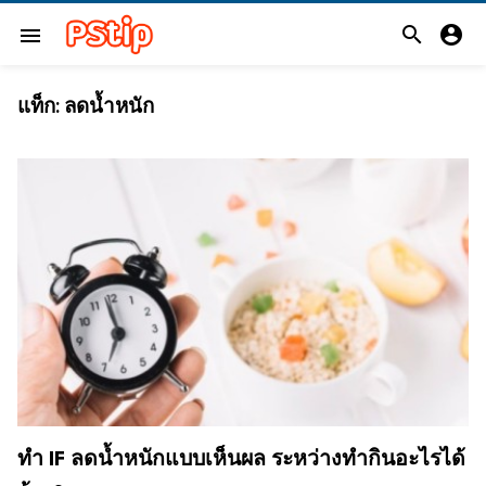


menu
แท็ก:
ลดน้ำหนัก
ทำ IF ลดน้ำหนักแบบเห็นผล ระหว่างทำกินอะไรได้