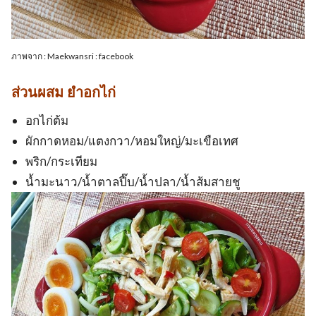
ภาพจาก : Maekwansri : facebook
ส่วนผสม ยำอกไก่
อกไก่ต้ม
ผักกาดหอม/แตงกวา/หอมใหญ่/มะเขือเทศ
พริก/กระเทียม
น้ำมะนาว/น้ำตาลปี๊บ/น้ำปลา/น้ำส้มสายชู