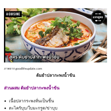
ภาพจาก goodlifeupdate.com
ต้มยำปลากะพงน้ำข้น
ส่วนผสม ต้มยำปลากะพงน้ำข้น
เนื้อปลากระพงหั่นเป็นชิ้น
ตะไคร้บุบ/ใบมะกรูด/ข่าบุบ