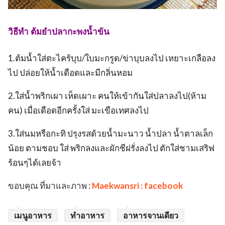
วิธีทำ ต้มยำปลากะพงน้ำข้น
1.ต้มน้ำใส่ตะไคร้บุบ/ใบมะกรูด/ข่าบุบลงไป เหยาะเกลือลง
ไป ปล่อยให้น้ำเดือดและมีกลิ่นหอม
2.ใส่น้ำพริกเผา เห็ดเผาะ คนให้เข้ากันใส่ปลาลงไป(ห้าม
คน) เมื่อเดือดอีกครั้งใส่ มะเขือเทศลงไป
3.ใส่นมหรือกะทิ ปรุงรสด้วยน้ำมะนาว น้ำปลา น้ำตาลเล็ก
น้อย ตามชอบ ใส่ พริกลงและผักชีฝรั่งลงไป ตักใส่ชามเสริฟ
ร้อนๆได้เลยจ้า
ขอบคุณ ที่มาและภาพ :
Maekwansri : facebook
เมนูอาหาร
ทำอาหาร
อาหารจานเดียว