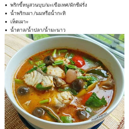
พริกขี้หนูสวนบุบ/มะเขือเทศ/ผักชีฝรั่ง
น้ำพริกเผา /นมหรือน้ำกะทิ
เห็ดเผาะ
น้ำตาล/น้ำปลา/น้ำมะนาว