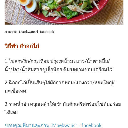
ภาพจาก : Maekwansri : facebook
วิธีทำ ยำอกไก่
1.โขลกพริก/กระเทียม ปรุงรสน้ำมะนาว/น้ำตาลปี๊บ/
น้ำปลา/น้ำส้มสายชูเล็กน้อย ชิมรสตามชอบเตรียมไว้
2.ฉีกอกไก่เป็นเส้นๆใส่ผักกาดหอม/แตงกวา/หอมใหญ่/
มะเขือเทศ
3.ราดน้ำยำ คลุกเคล้าให้เข้ากันตักเสริฟพร้อมไข่ต้มอร่อย
ได้เลย
ขอบคุณ ที่มาและภาพ : Maekwansri : facebook