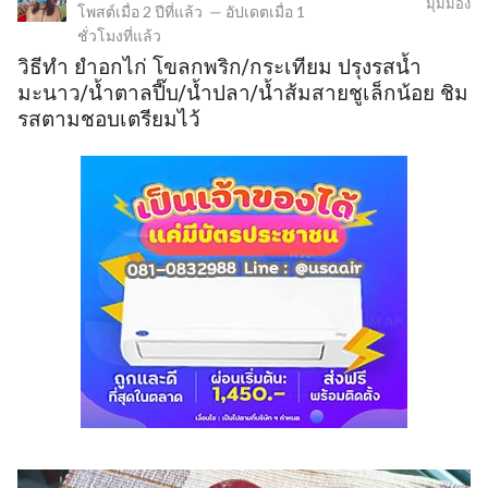
มุมมอง
โพสต์เมื่อ
2 ปีที่แล้ว
—
อัปเดตเมื่อ
1
ชั่วโมงที่แล้ว
วิธีทำ ยำอกไก่ โขลกพริก/กระเทียม ปรุงรสน้ำ
มะนาว/น้ำตาลปี๊บ/น้ำปลา/น้ำส้มสายชูเล็กน้อย ชิม
รสตามชอบเตรียมไว้