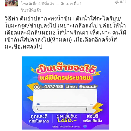
มุมมอง
โพสต์เมื่อ
4 ปีที่แล้ว
—
อัปเดตเมื่อ
1
วินาทีที่แล้ว
วิธีทำ ต้มยำปลากะพงน้ำข้น1.ต้มน้ำใส่ตะไคร้บุบ/
ข
ใบมะกรูด/ข่าบุบลงไป เหยาะเกลือลงไป ปล่อยให้น้ำ
เดือดและมีกลิ่นหอม2.ใส่น้ำพริกเผา เห็ดเผาะ คนให้
เข้ากันใส่ปลาลงไป(ห้ามคน) เมื่อเดือดอีกครั้งใส่
มะเขือเทศลงไป