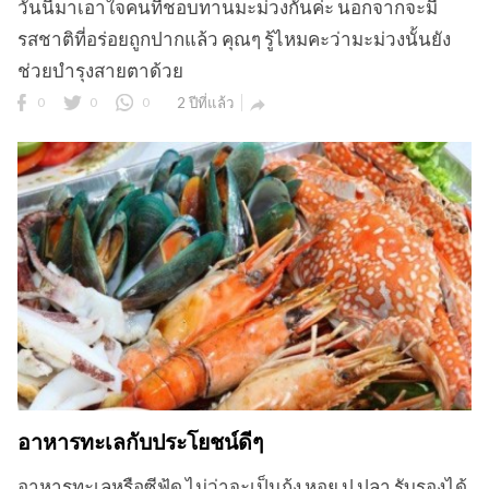
วันนี้มาเอาใจคนที่ชอบทานมะม่วงกันค่ะ นอกจากจะมี
รสชาติที่อร่อยถูกปากแล้ว คุณๆ รู้ไหมคะว่ามะม่วงนั้นยัง
ช่วยบำรุงสายตาด้วย
0
0
0
2 ปีที่แล้ว

อาหารทะเลกับประโยชน์ดีๆ
อาหารทะเลหรือซีฟู้ด ไม่ว่าจะเป็นกุ้ง หอย ปู ปลา รับรองได้