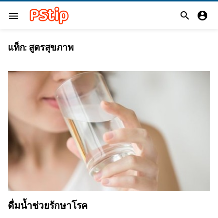


menu
แท็ก:
สูตรสุขภาพ
ดื่มน้ำช่วยรักษาโรค