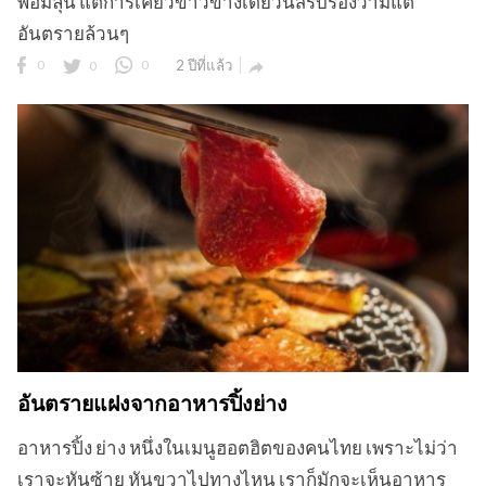
พอมีลุ้น แต่การเคี้ยวข้าวข้างเดียวนี่สิรับรองว่ามีแต่
อันตรายล้วนๆ
0
0
0
2 ปีที่แล้ว

อันตรายแฝงจากอาหารปิ้งย่าง
อาหารปิ้ง ย่าง หนึ่งในเมนูฮอตฮิตของคนไทย เพราะไม่ว่า
เราจะหันซ้าย หันขวาไปทางไหน เราก็มักจะเห็นอาหาร