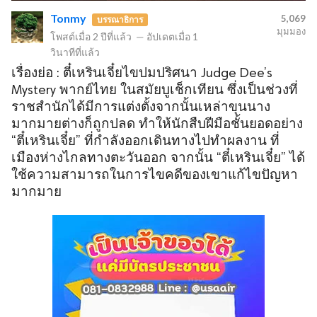
Tonmy
5,069
บรรณาธิการ
มุมมอง
โพสต์เมื่อ
2 ปีที่แล้ว
—
อัปเดตเมื่อ
1
วินาทีที่แล้ว
ข
เรื่องย่อ : ตี๋เหรินเจี๋ยไขปมปริศนา Judge Dee’s
Mystery พากย์ไทย ในสมัยบูเช็กเทียน ซึ่งเป็นช่วงที่
ราชสำนักได้มีการแต่งตั้งจากนั้นเหล่าขุนนาง
มากมายต่างก็ถูกปลด ทำให้นักสืบฝีมือชั้นยอดอย่าง
“ตี๋เหรินเจี๋ย” ที่กำลังออกเดินทางไปทำผลงาน ที่
เมืองห่างไกลทางตะวันออก จากนั้น “ตี๋เหรินเจี๋ย” ได้
ใช้ความสามารถในการไขคดีของเขาแก้ไขปัญหา
มากมาย