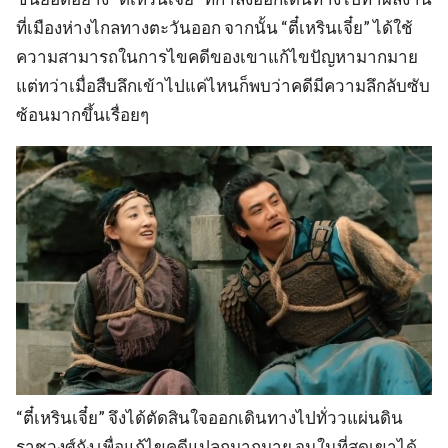
ที่เมืองห่างไกลทางตะวันออก จากนั้น “ตี๋เหรินเจี๋ย” ได้ใช้
ความสามารถในการไขคดีของเขาแก้ไขปัญหามากมาย
แต่ทว่าเมื่อสืบลึกเข้าไปแค่ไหนก็พบว่าคดีมีความลึกลับซับ
ซ้อนมากขึ้นเรื่อยๆ
“ตี๋เหรินเจี๋ย” จึงได้ตัดสินใจออกเดินทางไปทั่ววแผ่นดิน
ราชวงศ์ถัง เพื่อแก้ไขคดีแปลกมากมาย จนในที่สุดเขาได้