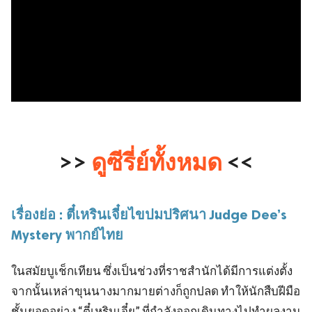
>>
ดูซีรี่ย์ทั้งหมด
<<
เรื่องย่อ : ตี๋เหรินเจี๋ยไขปมปริศนา Judge Dee’s
Mystery พากย์ไทย
ในสมัยบูเช็กเทียน ซึ่งเป็นช่วงที่ราชสำนักได้มีการแต่งตั้ง
จากนั้นเหล่าขุนนางมากมายต่างก็ถูกปลด ทำให้นักสืบฝีมือ
ชั้นยอดอย่าง “ตี๋เหรินเจี๋ย” ที่กำลังออกเดินทางไปทำผลงาน