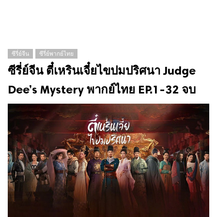
ซีรี่ย์จีน
ซีรี่ย์พากย์ไทย
ซีรี่ย์จีน ตี๋เหรินเจี๋ยไขปมปริศนา Judge
Dee’s Mystery พากย์ไทย EP.1-32 จบ