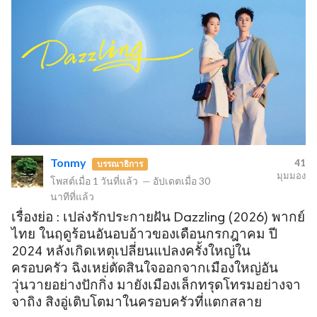
Tonmy
41
บรรณาธิการ
มุมมอง
โพสต์เมื่อ
1 วันที่แล้ว
—
อัปเดตเมื่อ
30
นาทีที่แล้ว
เรื่องย่อ : เปล่งรักประกายฝัน Dazzling (2026) พากย์
ไทย ในฤดูร้อนอันอบอ้าวของเดือนกรกฎาคม ปี
2024 หลังเกิดเหตุเปลี่ยนแปลงครั้งใหญ่ใน
ครอบครัว ฉิงเหย่ตัดสินใจออกจากเมืองใหญ่อัน
วุ่นวายอย่างปักกิ่ง มายังเมืองเล็กทรุดโทรมอย่างจา
จาถิง สิงอู่เติบโตมาในครอบครัวที่แตกสลาย