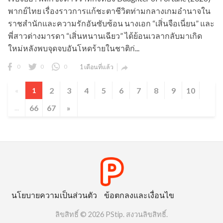
พากย์ไทย เรื่องราวการแก้ชะตาชีวิตท่ามกลางเกมอำนาจใน
ราชสำนักและความรักอันซับซ้อน นางเอก “เสิ่นจือเนี่ยน” และ
พี่สาวต่างมารดา “เสิ่นหนานเฉียว” ได้ย้อนเวลากลับมาเกิด
ใหม่หลังพบจุดจบอันโหดร้ายในชาติก่...
0
0
0
1 เดือนที่แล้ว

2
3
4
5
6
7
8
9
10
«
1
66
67
»
...
นโยบายความเป็นส่วนตัว
ข้อตกลงและเงื่อนไข
ลิขสิทธิ์ © 2026 PStip. สงวนลิขสิทธิ์.