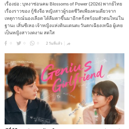
เรื่องย่อ : บุหงาซ่อนคม Blossoms of Power (2026) พากย์ไทย
เรื่องราวของ กู้ชิงจือ หญิงสาวผู้รอดชีวิตเพียงคนเดียวจาก
เหตุการณ์นองเลือด ได้ลืมตาขึ้นมาอีกครั้งพร้อมตัวตนใหม่ใน
ฐานะ เสิ่นซีเหอ เจ้าหญิงแห่งดินแดนตะวันตกเฉียงเหนือ ผู้เคย
เป็นหญิงสาวงดงาม สดใส
0
0
0
2 วันที่แล้ว
