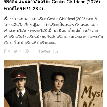
ซีรี่ย์จีน แฟนสาวอัจฉริยะ Genius Girlfriend (2026)
พากย์ไทย EP.1-28 จบ
เรื่องย่อ : แฟนสาวอัจฉริยะ Genius Girlfriend (2026) พากย์
ไทย หลินจือเซี่ย หญิงสาวอัจฉริยะเป็นคนตรงไปตรงมาและ
เข้าสังคมไม่เก่ง เพราะไม่มีเพื่อนสนิทมาตั้งแต่เด็ก หลังจาก
เข้าเรียนในโรงเรียนมัธยมอันดับหนึ่งของมณฑล เธอได้พบกับ
เจียงอวี๋ไป๋ นักเรียนที่ร่าเริงและเ...
0
0
0
3 วันที่แล้ว
