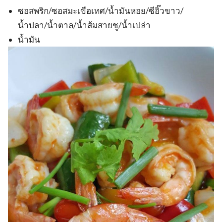
ซอสพริก/ซอสมะเขือเทศ/น้ำมันหอย/ซีอิ๊วขาว/
น้ำปลา/น้ำตาล/น้ำส้มสายชู/น้ำเปล่า
น้ำมัน