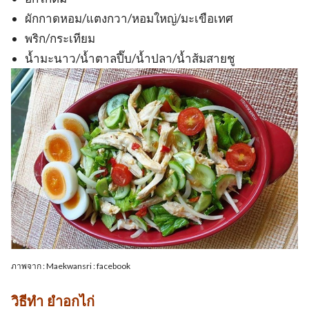
ผักกาดหอม/แตงกวา/หอมใหญ่/มะเขือเทศ
พริก/กระเทียม
น้ำมะนาว/น้ำตาลปี๊บ/น้ำปลา/น้ำส้มสายชู
ภาพจาก : Maekwansri : facebook
วิธีทำ ยำอกไก่