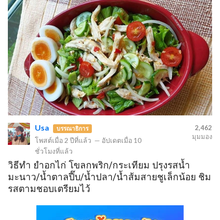
Usa
2,462
บรรณาธิการ
มุมมอง
โพสต์เมื่อ
2 ปีที่แล้ว
—
อัปเดตเมื่อ
10
ชั่วโมงที่แล้ว
วิธีทำ ยำอกไก่ โขลกพริก/กระเทียม ปรุงรสน้ำ
มะนาว/น้ำตาลปี๊บ/น้ำปลา/น้ำส้มสายชูเล็กน้อย ชิม
รสตามชอบเตรียมไว้