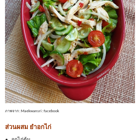
ภาพจาก : Maekwansri : facebook
ส่วนผสม ยำอกไก่
อกไก่ต้ม