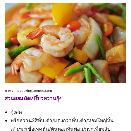
ภาพจาก : cooking.teenee.com
ส่วนผสม ผัดเปรี้ยวหวานกุ้ง
กุ้งสด
พริกหวาน3สีหั่นเต๋า/แตงกวาหั่นเต๋า/หอมใหญ่หั่น
เต๋า/มะเขือเทศหั่น/ต้นหอมหั่นท่อน/กระเทียมสับ