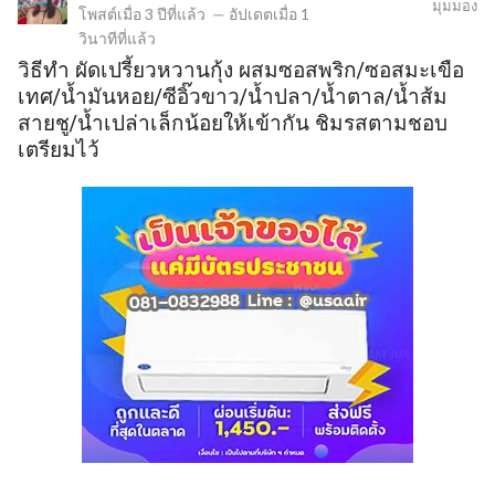
มุมมอง
โพสต์เมื่อ
3 ปีที่แล้ว
—
อัปเดตเมื่อ
1
วินาทีที่แล้ว
วิธีทำ ผัดเปรี้ยวหวานกุ้ง ผสมซอสพริก/ซอสมะเขือ
ข
เทศ/น้ำมันหอย/ซีอิ๊วขาว/น้ำปลา/น้ำตาล/น้ำส้ม
สายชู/น้ำเปล่าเล็กน้อยให้เข้ากัน ชิมรสตามชอบ
เตรียมไว้