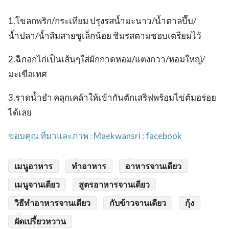
1.โขลกพริก/กระเทียม ปรุงรสน้ำมะนาว/น้ำตาลปี๊บ/
น้ำปลา/น้ำส้มสายชูเล็กน้อย ชิมรสตามชอบเตรียมไว้
2.ฉีกอกไก่เป็นเส้นๆใส่ผักกาดหอม/แตงกวา/หอมใหญ่/
มะเขือเทศ
3.ราดน้ำยำ คลุกเคล้าให้เข้ากันตักเสริฟพร้อมไข่ต้มอร่อย
ได้เลย
ขอบคุณ ที่มาและภาพ : Maekwansri : facebook
เมนูอาหาร
ทำอาหาร
อาหารจานเดียว
เมนูจานเดียว
สูตรอาหารจานเดียว
วิธีทำอาหารจานเดียว
กับข้าวจานเดียว
กุ้ง
ผัดเปรี้ยวหวาน