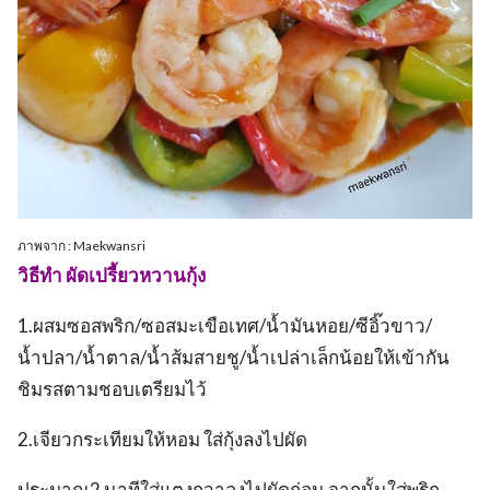
ภาพจาก : Maekwansri
วิธีทำ ผัดเปรี้ยวหวานกุ้ง
1.ผสมซอสพริก/ซอสมะเขือเทศ/น้ำมันหอย/ซีอิ๊วขาว/
น้ำปลา/น้ำตาล/น้ำส้มสายชู/น้ำเปล่าเล็กน้อยให้เข้ากัน
ชิมรสตามชอบเตรียมไว้
2.เจียวกระเทียมให้หอม ใส่กุ้งลงไปผัด
ประมาณ2 นาทีใส่แตงกวาลงไปผัดก่อน จากนั้นใส่พริก