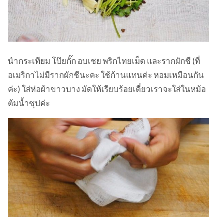
นำกระเทียม โป๊ยกั๊ก อบเชย พริกไทยเม็ด และรากผักชี (ที่
อเมริกาไม่มีรากผักชีนะคะ ใช้ก้านแทนค่ะ หอมเหมือนกัน
ค่ะ) ใส่ห่อผ้าขาวบาง มัดให้เรียบร้อยเดี๋ยวเราจะใส่ในหม้อ
ต้มน้ำซุปค่ะ