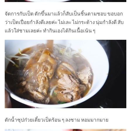
จัดการกับเป็ด ตักขึ้นมาแล้วก็สับเป็นชิ้นตามชอบ ขอบอก
ว่าเป็ดเปื่อยกำลังดีเลยค่ะ ไม่เละ ไม่กระด้าง นุ่มกำลังดี สับ
แล้วใส่ชามเลยค่ะ ทำกินเองได้กินเนื้อเน้น ๆ
ตักน้ำซุปก๋วยเตี๋ยวเป็ดร้อน ๆ ลงชาม หอมมากมาย