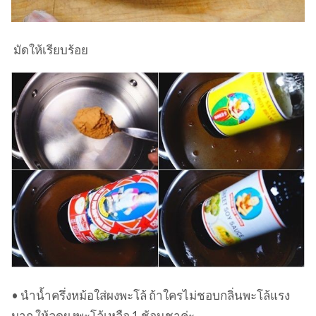
มัดให้เรียบร้อย
• นำน้ำครึ่งหม้อใส่ผงพะโล้ ถ้าใครไม่ชอบกลิ่นพะโล้แรง
มาก ให้ลดผงพะโล้เหลือ 1 ช้อนชาค่ะ