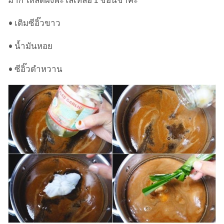
• เติมซีอิ๊วขาว
• น้ำมันหอย
• ซีอิ๊วดำหวาน