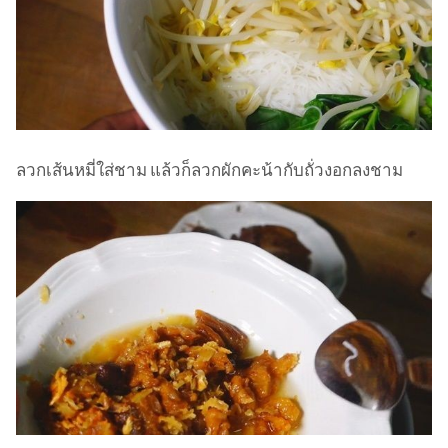
ลวกเส้นหมี่ใส่ชาม แล้วก็ลวกผักคะน้ากับถั่วงอกลงชาม