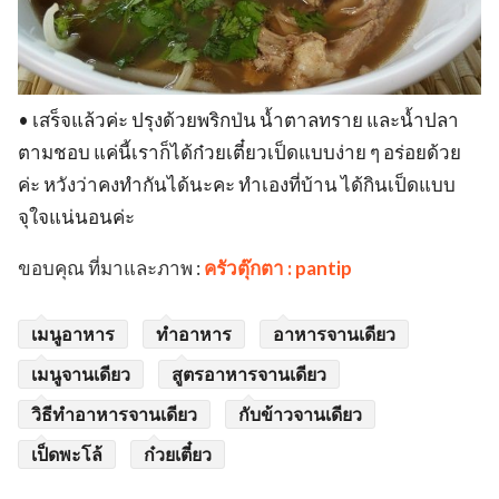
• เสร็จแล้วค่ะ ปรุงด้วยพริกป่น น้ำตาลทราย และน้ำปลา
ตามชอบ แค่นี้เราก็ได้ก๋วยเตี๋ยวเป็ดแบบง่าย ๆ อร่อยด้วย
ค่ะ หวังว่าคงทำกันได้นะคะ ทำเองที่บ้าน ได้กินเป็ดแบบ
จุใจแน่นอนค่ะ
ขอบคุณ ที่มาและภาพ :
ครัวตุ๊กตา : pantip
เมนูอาหาร
ทำอาหาร
อาหารจานเดียว
เมนูจานเดียว
สูตรอาหารจานเดียว
วิธีทำอาหารจานเดียว
กับข้าวจานเดียว
เป็ดพะโล้
ก๋วยเตี๋ยว