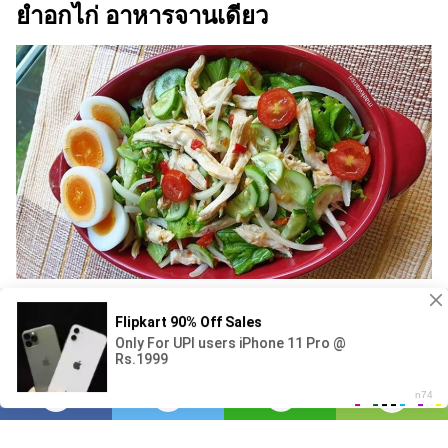
ยำอกไก่ อาหารจานเดียว
Usa
2,455
บรรณาธิการ
มุมมอง
โพสต์เมื่อ
2 ปีที่แล้ว
—
อัปเดตเมื่อ
7
ชั่วโมงที่แล้ว
วิธีทำ ยำอกไก่ โขลกพริก/กระเทียม ปรุงรสน้ำ
มะนาว/น้ำตาลปี๊บ/น้ำปลา/น้ำส้มสายชูเล็กน้อย ชิม
รสตามชอบเตรียมไว้