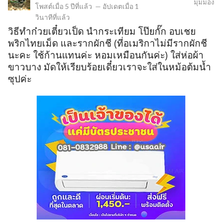
มุมมอง
โพสต์เมื่อ
5 ปีที่แล้ว
—
อัปเดตเมื่อ
1
วินาทีที่แล้ว
วิธีทำก๋วยเตี๋ยวเป็ด นำกระเทียม โป๊ยกั๊ก อบเชย
ข
พริกไทยเม็ด และรากผักชี (ที่อเมริกาไม่มีรากผักชี
นะคะ ใช้ก้านแทนค่ะ หอมเหมือนกันค่ะ) ใส่ห่อผ้า
ขาวบาง มัดให้เรียบร้อยเดี๋ยวเราจะใส่ในหม้อต้มน้ำ
ซุปค่ะ