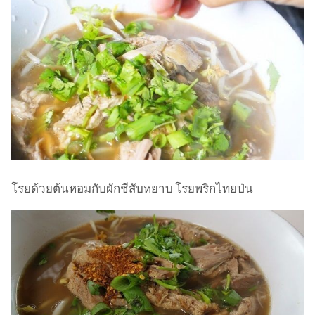
โรยด้วยต้นหอมกับผักชีสับหยาบ โรยพริกไทยป่น