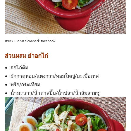
ภาพจาก : Maekwansri : facebook
ส่วนผสม ยำอกไก่
อกไก่ต้ม
ผักกาดหอม/แตงกวา/หอมใหญ่/มะเขือเทศ
พริก/กระเทียม
น้ำมะนาว/น้ำตาลปี๊บ/น้ำปลา/น้ำส้มสายชู