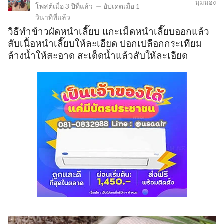
มุมมอง
โพสต์เมื่อ
3 ปีที่แล้ว
—
อัปเดตเมื่อ
1
วินาทีที่แล้ว
วิธีทำข้าวผัดหนำเลี๊ยบ แกะเม็ดหนำเลี๊ยบออกแล้ว
ข
สับเนื้อหนำเลี๊ยบให้ละเอียด ปอกเปลือกกระเทียม
ล้างน้ำให้สะอาด สะเด็ดน้ำแล้วสับให้ละเอียด