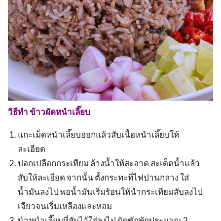
วิธีทำ ข้าวผัดหนำเลี๊ยบ
แกะเม็ดหนำเลี๊ยบออกแล้วสับเนื้อหนำเลี๊ยบให้
ละเอียด
ปอกเปลือกกระเทียม ล้างน้ำให้สะอาด สะเด็ดน้ำแล้ว
สับให้ละเอียด จากนั้น ตั้งกระทะที่ไฟปานกลาง ใส่
น้ำมันลงไป พอน้ำมันเริ่มร้อนให้นำกระเทียมสับลงไป
เจียวจนเริ่มเหลืองและหอม
นำหนำเลี๊ยบที่สับไว้ใส่ลงไป ผัดซักพักประมาณ 2