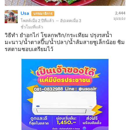
Usa
2,444
บรรณาธิการ
มุมมอง
โพสต์เมื่อ
2 ปีที่แล้ว
—
อัปเดตเมื่อ
3
ชั่วโมงที่แล้ว
วิธีทำ ยำอกไก่ โขลกพริก/กระเทียม ปรุงรสน้ำ
มะนาว/น้ำตาลปี๊บ/น้ำปลา/น้ำส้มสายชูเล็กน้อย ชิม
รสตามชอบเตรียมไว้