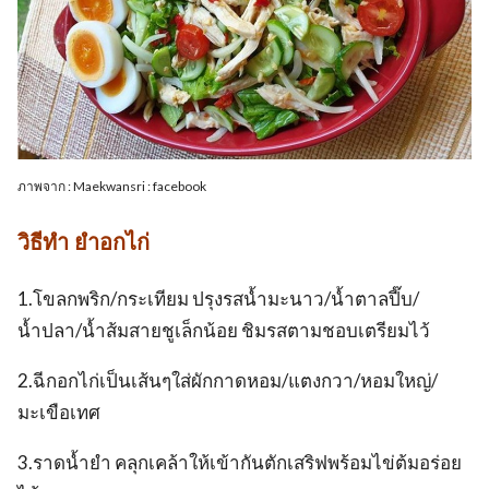
ภาพจาก : Maekwansri : facebook
วิธีทำ ยำอกไก่
1.โขลกพริก/กระเทียม ปรุงรสน้ำมะนาว/น้ำตาลปี๊บ/
น้ำปลา/น้ำส้มสายชูเล็กน้อย ชิมรสตามชอบเตรียมไว้
2.ฉีกอกไก่เป็นเส้นๆใส่ผักกาดหอม/แตงกวา/หอมใหญ่/
มะเขือเทศ
3.ราดน้ำยำ คลุกเคล้าให้เข้ากันตักเสริฟพร้อมไข่ต้มอร่อย