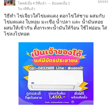
มุมมอง
โพสต์เมื่อ
4 ปีที่แล้ว
—
อัปเดตเมื่อ
1
วินาทีที่แล้ว
วิธีทำ ไข่เจียวใส่ไข่มดแดง ตอกไข่ใส่ชาม ผสมกับ
ข
ไข่มดแดง ใบหอม มะเขือ น้ำปลา และ น้ำมันหอย
ผสมให้เข้ากัน ตั้งกระทะน้ำมันให้ร้อน ใช้ไฟอ่อน ใส่
ไข่ลงไปทอด