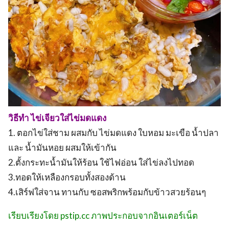
วิธีทำ ไข่เจียวใส่ไข่มดแดง
1. ตอกไข่ใส่ชาม ผสมกับ ไข่มดแดง ใบหอม มะเขือ น้ำปลา
และ น้ำมันหอย ผสมให้เข้ากัน
2.ตั้งกระทะน้ำมันให้ร้อน ใช้ไฟอ่อน ใส่ไข่ลงไปทอด
3.ทอดให้เหลืองกรอบทั้งสองด้าน
4.เสิร์ฟใส่จาน ทานกับ ซอสพริกพร้อมกับข้าวสวยร้อนๆ
เรียบเรียงโดย pstip.cc ภาพประกอบจากอินเตอร์เน็ต