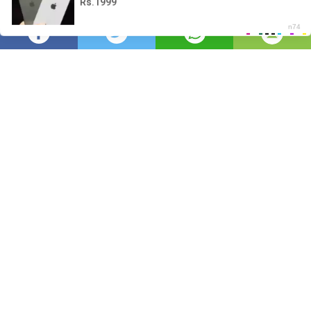
Usa
2,455
บรรณาธิการ
มุมมอง
โพสต์เมื่อ
2 ปีที่แล้ว
—
อัปเดตเมื่อ
8
ชั่วโมงที่แล้ว
วิธีทำ ยำอกไก่ โขลกพริก/กระเทียม ปรุงรสน้ำ
มะนาว/น้ำตาลปี๊บ/น้ำปลา/น้ำส้มสายชูเล็กน้อย ชิม
รสตามชอบเตรียมไว้