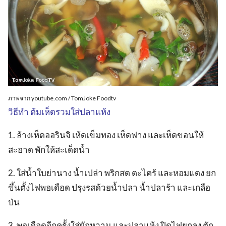
ภาพจาก youtube.com / TomJoke Foodtv
วิธีทำ ต้มเห็ดรวมใส่ปลาแห้ง
1. ล้างเห็ดออรินจิ เห้ดเข็มทอง เห็ดฟาง และเห็ดขอนให้
สะอาด พักให้สะเด็ดน้ำ
2. ใส่น้ำใบย่านาง น้ำเปล่า พริกสด ตะไคร้ และหอมแดง ยก
ขึ้นตั้งไฟพอเดือด ปรุงรสด้วยน้ำปลา น้ำปลาร้า และเกลือ
ป่น
3. พอเดือดอีกครั้งใส่ผักหวาน และปลาแห้ง ปิดไฟยกลง ตัก