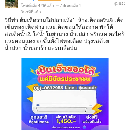
มุมมอง
โพสต์เมื่อ
4 ปีที่แล้ว
—
อัปเดตเมื่อ
1
วินาทีที่แล้ว
วิธีทำ ต้มเห็ดรวมใส่ปลาแห้ง1. ล้างเห็ดออรินจิ เห้ด
ข
เข็มทอง เห็ดฟาง และเห็ดขอนให้สะอาด พักให้
สะเด็ดน้ำ2. ใส่น้ำใบย่านาง น้ำเปล่า พริกสด ตะไคร้
และหอมแดง ยกขึ้นตั้งไฟพอเดือด ปรุงรสด้วย
น้ำปลา น้ำปลาร้า และเกลือป่น