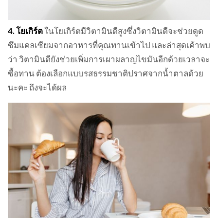
4. โยเกิร์ต
ในโยเกิร์ตมีวิตามินดีสูงซึ่งวิตามินดีจะช่วยดูด
ซึมแคลเซียมจากอาหารที่คุณทานเข้าไป และล่าสุดเค้าพบ
ว่า วิตามินดียังช่วยเพิ่มการเผาผลาญไขมันอีกด้วยเวลาจะ
ซื้อทาน ต้องเลือกแบบรสธรรมชาติปราศจากน้ำตาลด้วย
นะคะ ถึงจะได้ผล