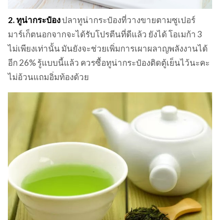
2. ทูน่ากระป๋อง
ปลาทูน่ากระป๋องที่วางขายตามซูเปอร์
มาร์เก็ตนอกจากจะได้รับโปรตีนที่ดีแล้ว ยังได้ โอเมก้า 3
ไม่เพียงเท่านั้น มันยังจะช่วยเพิ่มการเผาผลาญพลังงานได้
อีก 26% รู้แบบนี้แล้ว ควรซื้อทูน่ากระป๋องติดตู้เย็นไว้นะคะ
ไม่อ้วนแถมอิ่มท้องด้วย