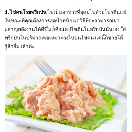
1. ไข่คนโรยพริกป่น
ไข่เป็นอาหารที่อุดมไปด้วยโปรตีนแม้
ในขณะที่คุณต้องการลดน้ำหนัก แต่วิธีที่จะสามารถเผา
ผลาญพลังงานได้ดีขึ้น ก็คือแคปไซตินในพริกป่นนั่นเอง ใส่
พริกป่นในปริมาณพอเหมาะลงไปบนไข่คน แค่นี้ก็ช่วยให้
รู้สึกอิ่มแล้วค่ะ