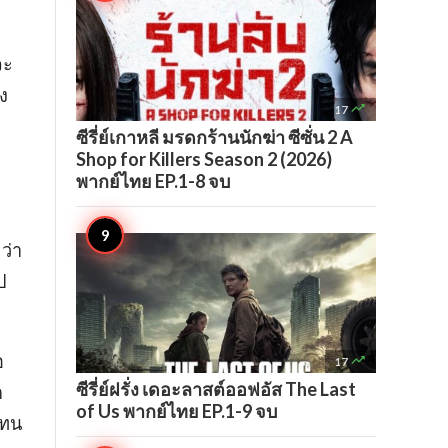
จะ
ง

17
ซีรี่ย์เกาหลี มรดกร้านนักฆ่า ซีซั่น 2 A
Shop for Killers Season 2 (2026)
พากย์ไทย EP.1-8 จบ
ว่า
ป
อ

17
ซีรี่ย์ฝรั่ง เดอะลาสต์ออฟอัส The Last
ต
of Us พากย์ไทย EP.1-9 จบ
แทน