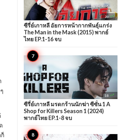

20
ซีรี่ย์เกาหลี อัยการหน้ากากพันธุ์แกร่ง
The Man in the Mask (2015) พากย์
ไทย EP.1-16 จบ
า
งๆ

18
ซีรี่ย์เกาหลี มรดกร้านนักฆ่า ซีซั่น 1 A
Shop for Killers Season 1 (2024)
้
พากย์ไทย EP.1-8 จบ
หด
ก็