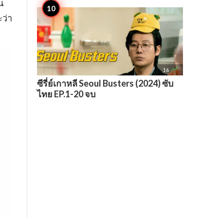
น
ะว่า

16
ซีรี่ย์เกาหลี Seoul Busters (2024) ซับ
ไทย EP.1-20 จบ