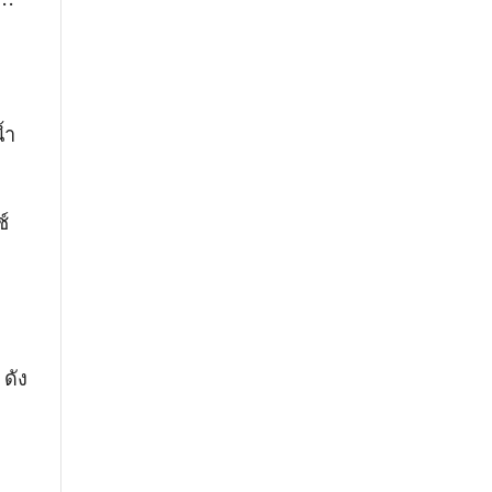
้ำ
์
 ดัง