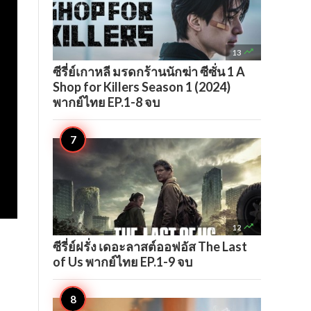

13
ซีรี่ย์เกาหลี มรดกร้านนักฆ่า ซีซั่น 1 A
Shop for Killers Season 1 (2024)
พากย์ไทย EP.1-8 จบ

12
ซีรี่ย์ฝรั่ง เดอะลาสต์ออฟอัส The Last
of Us พากย์ไทย EP.1-9 จบ