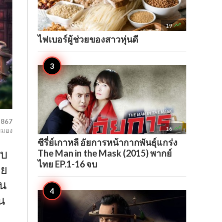

19
ไฟเบอร์ผู้ช่วยของสาวหุ่นดี
,867

16
มมอง
ซีรี่ย์เกาหลี อัยการหน้ากากพันธุ์แกร่ง
The Man in the Mask (2015) พากย์
ับ
ไทย EP.1-16 จบ
่ย
ตน
น