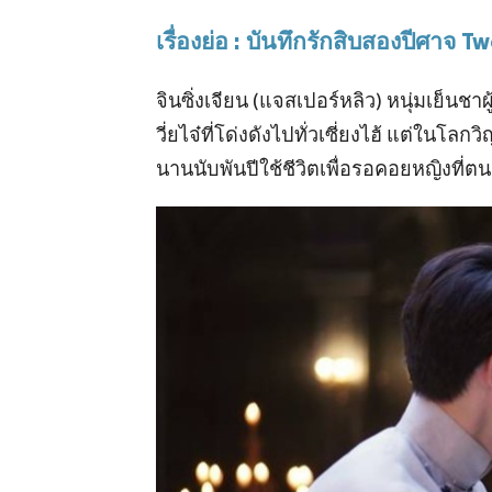
เรื่องย่อ : บันทึกรักสิบสองปีศาจ
จินซิ่งเจียน (แจสเปอร์หลิว) หนุ่มเย็นชา
วี่ยไจ๋ที่โด่งดังไปทั่วเซี่ยงไฮ้ แต่ในโ
นานนับพันปีใช้ชีวิตเพื่อรอคอยหญิงที่ต