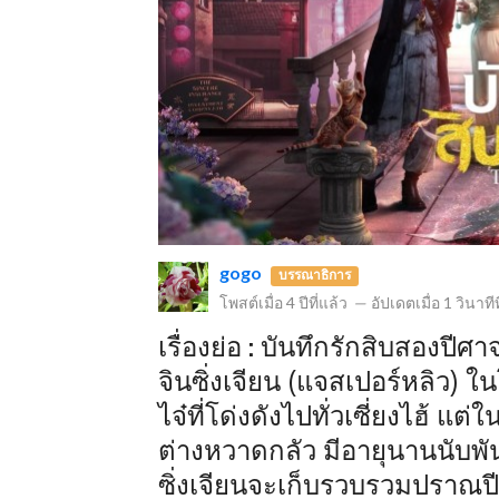
ข
gogo
บรรณาธิการ
โพสต์เมื่อ
4 ปีที่แล้ว
—
อัปเดตเมื่อ
1 วินาทีท
เรื่องย่อ : บันทึกรักสิบสองปีศา
จินซิ่งเจียน (แจสเปอร์หลิว) ใ
ไจ๋ที่โด่งดังไปทั่วเซี่ยงไฮ้ 
ต่างหวาดกลัว มีอายุนานนับพันป
ซิ่งเจียนจะเก็บรวบรวมปรา