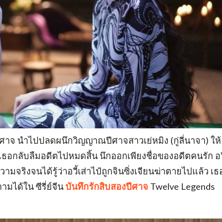
ศาจ นำไปปลดผนึกวิญญาณปีศาจสาวเย่หมิง (กู่ลี่นาจา) ให้
มาเธอกลับลืมอดีตไปหมดสิ้น นึกออกเพียงชื่อของอดีตคนรัก อวี
ามจริงจนได้รู้ว่าอวี้เส่าไป๋ถูกจินซิ่งเจียนฆ่าตายไปแล้ว เธ
มได้ใน ซีรี่ย์จีน
บันทึกรักสิบสองปีศาจ
Twelve Legends