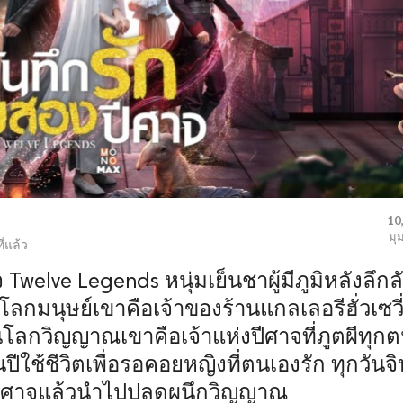
10
มุ
ี่แล้ว
จ Twelve Legends หนุ่มเย็นชาผู้มีภูมิหลังลึกล
นโลกมนุษย์เขาคือเจ้าของร้านแกลเลอรีฮั่วเซวี
แต่ในโลกวิญญาณเขาคือเจ้าแห่งปีศาจที่ภูตผีทุก
ีใช้ชีวิตเพื่อรอคอยหญิงที่ตนเองรัก ทุกวันจิ
ณปีศาจแล้วนำไปปลดผนึกวิญญาณ