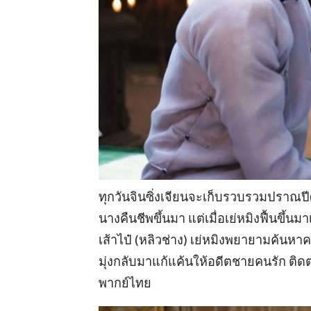
ทุกวันจินซิ่งเจียนจะเก็บรวบรวมปราณปี
นางคืนชีพขึ้นมา แต่เมื่อเย่หมิงฟื้นขึ้น
เส้าไป๋ (หลิวช่าง) เย่หมิงพยายามค้นหาคว
มุ่งกลับมาแก้แค้นให้อดีตชายคนรัก ติดตา
พากย์ไทย