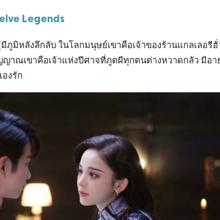
 Twelve Legends
ผู้มีภูมิหลังลึกลับ ในโลกมนุษย์เขาคือเจ้าของร้านแกลเลอรีฮั
ลกวิญญาณเขาคือเจ้าแห่งปีศาจที่ภูตผีทุกตนต่างหวาดกลัว มีอาย
นเองรัก