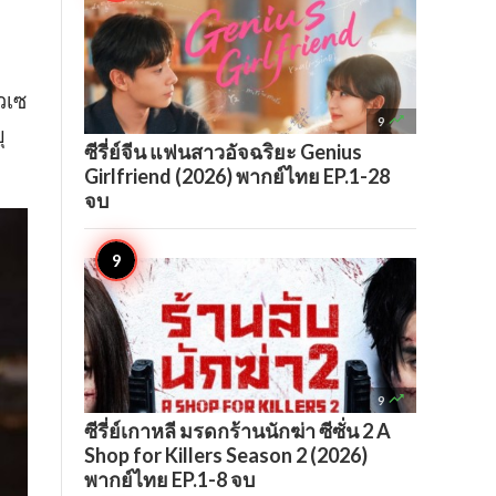
่วเซ

9
ุ
ซีรี่ย์จีน แฟนสาวอัจฉริยะ Genius
Girlfriend (2026) พากย์ไทย EP.1-28
จบ

9
ซีรี่ย์เกาหลี มรดกร้านนักฆ่า ซีซั่น 2 A
Shop for Killers Season 2 (2026)
พากย์ไทย EP.1-8 จบ