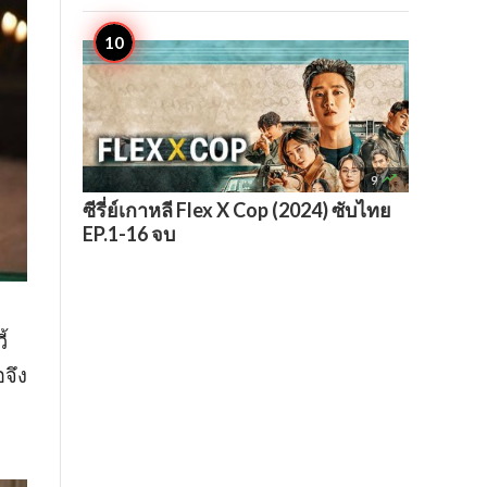

9
ซีรี่ย์เกาหลี Flex X Cop (2024) ซับไทย
EP.1-16 จบ
้
อจึง