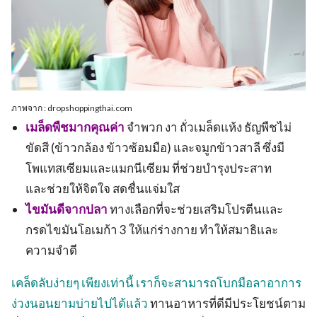
ภาพจาก : dropshoppingthai.com
เมล็ดพืชมากคุณค่า
จำพวก งา ถั่วเมล็ดแห้ง ธัญพืชไม่
ขัดสี (ข้าวกล้อง ข้าวซ้อมมือ) และจมูกข้าวสาลี ซึ่งมี
โพแทสเซียมและแมกนีเซียม ที่ช่วยบำรุงประสาท
และช่วยให้จิตใจ สดชื่นแจ่มใส
ไขมันดีจากปลา
ทางเลือกที่จะช่วยเสริมโปรตีนและ
กรดไขมันโอเมก้า 3 ให้แก่ร่างกาย ทำให้สมาธิและ
ความจำดี
เคล็ดลับง่ายๆ เพียงเท่านี้ เราก็จะสามารถโบกมือลาอาการ
ง่วงนอนยามบ่ายไปได้แล้ว
ทานอาหารที่ดีมีประโยชน์ตาม