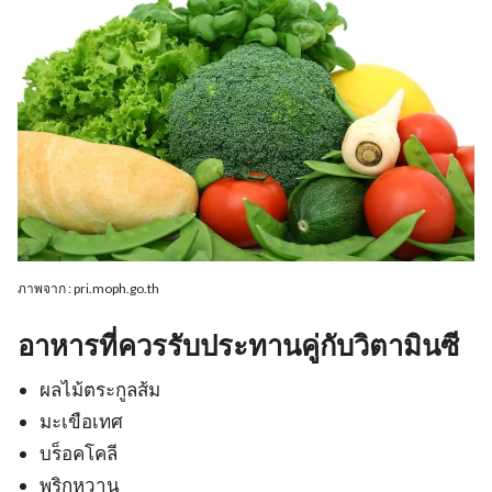
ภาพจาก : pri.moph.go.th
อาหารที่ควรรับประทานคู่กับวิตามินซี
ผลไม้ตระกูลส้ม
มะเขือเทศ
บร็อคโคลี
พริกหวาน