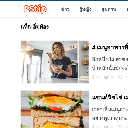
ข่าว
ผู้หญิง
สุขภาพ
แท็ก:
อิ่มท้อง
4 เมนูอาหารอ
อีกหนึ่งปัญหาขอ
น้ำหนักนั้นมักจะ
0
0
0
แซนด์วิชไข่ เ
เวลาเห็นเมนูอา
อย่างดูเบาดูบาง
0
0
0