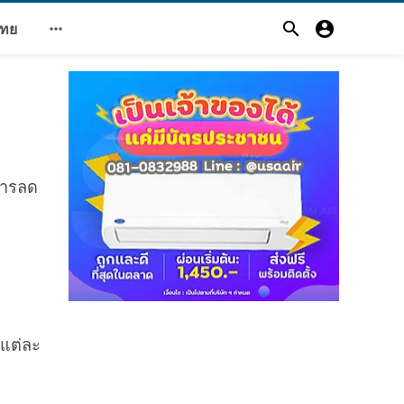



ไทย
าหารลด
ะแต่ละ