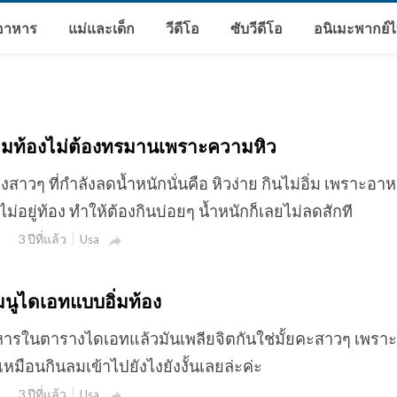
อาหาร
แม่และเด็ก
วีดีโอ
ซับวีดีโอ
อนิเมะพากย์
ิ่มท้องไม่ต้องทรมานเพราะความหิว
งสาวๆ ที่กำลังลดน้ำหนักนั่นคือ หิวง่าย กินไม่อิ่ม เพราะอ
ไม่อยู่ท้อง ทำให้ต้องกินบ่อยๆ น้ำหนักก็เลยไม่ลดสักที
3 ปีที่แล้ว
Usa

มนูไดเอทแบบอิ่มท้อง
หารในตารางไดเอทแล้วมันเพลียจิตกันใช่มั้ยคะสาวๆ เพรา
เหมือนกินลมเข้าไปยังไงยังงั้นเลยล่ะค่ะ
3 ปีที่แล้ว
Usa
