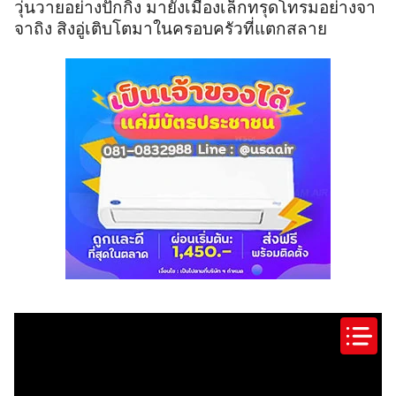
วุ่นวายอย่างปักกิ่ง มายังเมืองเล็กทรุดโทรมอย่างจา
จาถิง สิงอู่เติบโตมาในครอบครัวที่แตกสลาย