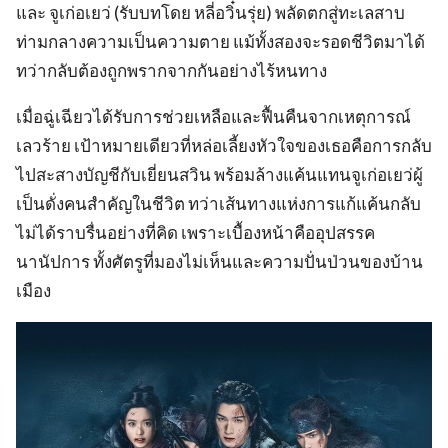
และ จูเก่อเยว่ (รับบทโดย หลี่อวิ๋นรุ่ย) พลัดตกสู่ทะเลสาบ
ท่ามกลางความเป็นความตาย แม้ทั้งสองจะรอดชีวิตมาได้
ทว่ากลับต้องถูกพรากจากกันอย่างไร้หนทาง
เมื่อฉู่เฉียวได้รับการช่วยเหลือและฟื้นคืนจากเหตุการณ์
เลวร้าย เป้าหมายเดียวที่หล่อเลี้ยงหัวใจของเธอคือการกลับ
ไปสะสางบัญชีกับเยี่ยนสวิน พร้อมล้างแค้นแทนจูเก่อเยว่ผู้
เป็นดั่งคนสำคัญในชีวิต ทว่าเส้นทางแห่งการแก้แค้นกลับ
ไม่ได้ราบรื่นอย่างที่คิด เพราะเบื้องหน้าคืออุปสรรค
นานัปการ ทั้งศัตรูที่มองไม่เห็นและความปั่นป่วนของบ้าน
เมือง