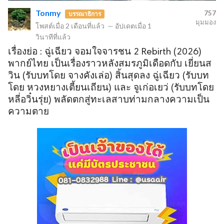
Tonmy
757
บรรณาธิการ
มุมมอง
โพสต์เมื่อ
2 เดือนที่แล้ว
—
อัปเดตเมื่อ
1
วินาทีที่แล้ว
ข
เรื่องย่อ : ฉู่เฉียว จอมใจจารชน 2 Rebirth (2026)
พากย์ไทย เป็นเรื่องราวหลังสมรภูมิเดือดกับ เยี่ยนส
วิน (รับบทโดย จางคังเล่อ) สิ้นสุดลง ฉู่เฉียว (รับบท
โดย หวงหยางเตี้ยนเถียน) และ จูเก่อเยว่ (รับบทโดย
หลี่อวิ๋นรุ่ย) พลัดตกสู่ทะเลสาบท่ามกลางความเป็น
ความตาย