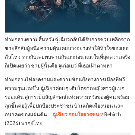
ท่ามกลางความสิ้นหวัง ฉู่เฉียวกลับได้รับการช่วยเหลือจาก
ชายลึกลับผู้หนึ่ง ความคุ้นเคยบางอย่างทำให้หัวใจของเธอ
สั่นไหว ราวกับเคยพบพานกันมาก่อน และในที่สุดความจริง
ก็เปิดเผยว่า ชายผู้นั้นคือ จูเก่อเยว่ ที่เธอเฝ้าตามหา
ท่ามกลางไฟสงครามและความขัดแย้งทางการเมืองที่ทวี
ความรุนแรงขึ้น ฉู่เฉียวค่อย ๆ เติบโตจากหญิงสาวผู้แบก
รอยแค้น สู่การเป็นสัญลักษณ์แห่งความหวังของผู้คน พร้อม
ลุกขึ้นต่อสู้เพื่อปกป้องประชาชน บ้านเกิดเมืองนอน และ
อนาคตของแผ่นดิน ...
ฉู่เฉียว จอมใจจารชน 2
Rebirth
(2026) พากย์ไทย