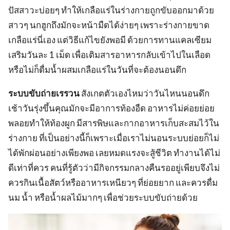
ปัสสาวะบ่อยๆ ทำให้เกลือแร่ในร่างกายถูกขับออกมาด้วย
สาวๆ นกฮูกถึงมักจะหน้ามืดได้ง่ายๆ เพราะร่างกายขาด
เกลือแร่นี่เอง แต่วิธีแก้ไขยังพอมี ด้วยการทานแคลเซียม
เสริมวันละ 1 เม็ด เพื่อเติมสารอาหารกลับเข้าไปในเลือด
หรือไม่ก็ดื่มน้ำผสมเกลือแร่ในวันที่จะต้องนอนดึก
ระบบขับถ่ายเรรวน
สังเกตตัวเองไหมว่าวันไหนนอนดึก
เช้าวันรุ่งขึ้นคุณมักจะมีอาการท้องอืด อาหารไม่ค่อยย่อย
พลอยทำให้ท้องผูก มีสารพิษและกากอาหารเก็บสะสมไว้ใน
ร่างกาย ที่เป็นอย่างนี้ก็เพราะเมื่อเราไม่นอนระบบย่อยก็ไม่
ได้พักผ่อนอย่างเพียงพอ เลยหมดแรงจะสู้ชีวิต ทำงานได้ไม่
ดีเท่าที่ควร คนที่รู้ตัวว่ามีกิจกรรมกลางคืนรออยู่เพียบจึงไม่
ควรกินเนื้อสัตว์หรืออาหารเหนียวๆ ที่ย่อยยาก และควรดื่ม
นม น้ำ หรือน้ำผลไม้มากๆ เพื่อช่วยระบบขับถ่ายด้วย