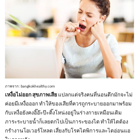
ภาพจาก : bangkokhealthy.com
เหงื่อไม่ออก สุขภาพเสีย
แปลกแต่จริงคนที่นอนดึกมักจะไม่
ค่อยมีเหงื่อออก ทำให้ของเสียที่ควรถูกระบายออกมาพร้อม
กับเหงื่อยังคงอิ๊อ๊ะป๊ะติ๊งโหน่งอยู่ในร่างกายเหมือนเดิม
ภาระระบายน้ำก็เลยตกไปเป็นภาระของไต ทำให้ไตต้อง
กรำงานโอเวอร์โหลด เสี่ยงกับโรคไตพิการและไตอ่อนแอ