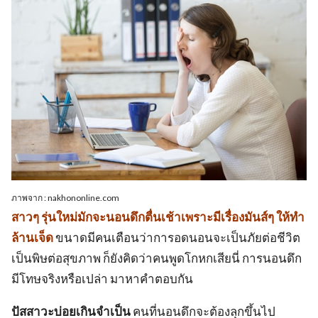
ภาพจาก : nakhononline.com
สาวๆ รุ่นใหม่มักจะนอนดึกตื่นเช้าเพราะมีเรื่องมันส์ๆ ให้ทำ
ล้านเจ็ด
ขนาดมีคนเตือนว่าการอดนอนจะเป็นภัยต่อชีวิต
เป็นพิษต่อสุขภาพ ก็ยังคิดว่าคนพูดโกหกเสียนี่ การนอนดึก
มีโทษจริงหรือเปล่า มาหาคำตอบกัน
ปัสสาวะบ่อยเกินจำเป็น
คนที่นอนดึกจะต้องลุกขึ้นไป