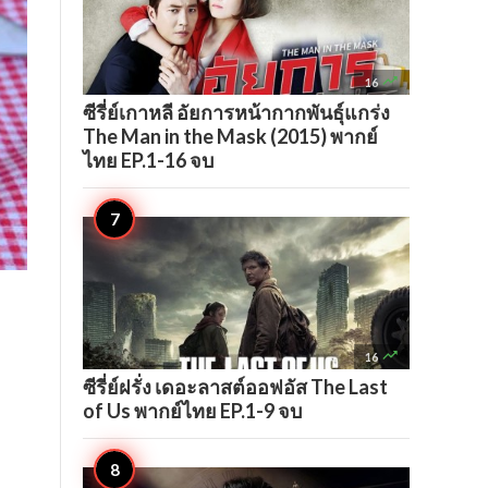

16
ซีรี่ย์เกาหลี อัยการหน้ากากพันธุ์แกร่ง
The Man in the Mask (2015) พากย์
ไทย EP.1-16 จบ

16
ซีรี่ย์ฝรั่ง เดอะลาสต์ออฟอัส The Last
of Us พากย์ไทย EP.1-9 จบ