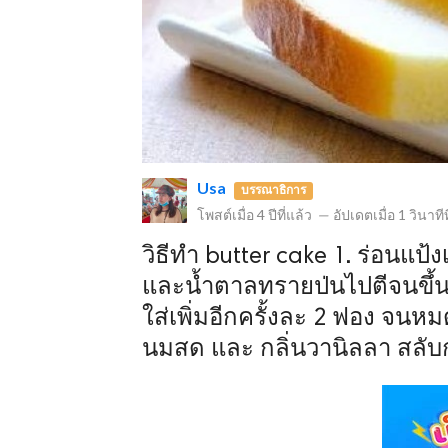
ข
Usa
บรรณาธิการ
โพสต์เมื่อ
4 ปีที่แล้ว
—
อัปเดตเมื่อ
1 วินาทีท
วิธีทำ butter cake 1. ร่อนแป้
และน้ำตาลทรายป่นไปตีจนขึ้นฟู
ใส่เพิ่มอีกครั้งละ 2 ฟอง จนหม
นมสด และ กลิ่นวานิลลา สลับ