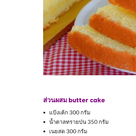
ส่วนผสม butter cake
แป้งเค้ก 300 กรัม
น้ำตาลทรายป่น 350 กรัม
เนยสด 300 กรัม