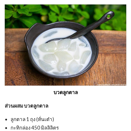
บวดลูกตาล
ส่วนผสม บวดลูกตาล
ลูกตาล 1 ถุง (หั่นเต๋า)
กะทิกล่อง 450 มิลลิลิตร