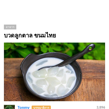
อาหาร
บวดลูกตาล ขนมไทย
Tonmy
3,896
บรรณาธิการ