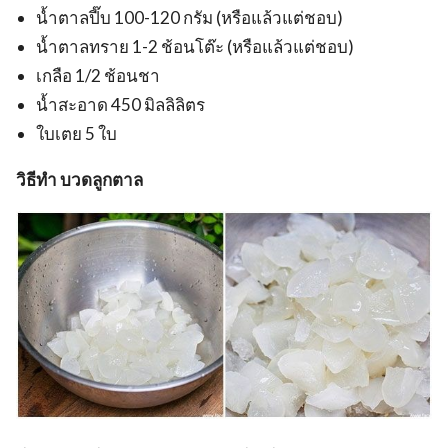
น้ำตาลปี๊บ 100-120 กรัม (หรือแล้วแต่ชอบ)
น้ำตาลทราย 1-2 ช้อนโต๊ะ (หรือแล้วแต่ชอบ)
เกลือ 1/2 ช้อนชา
น้ำสะอาด 450 มิลลิลิตร
ใบเตย 5 ใบ
วิธีทำ บวดลูกตาล