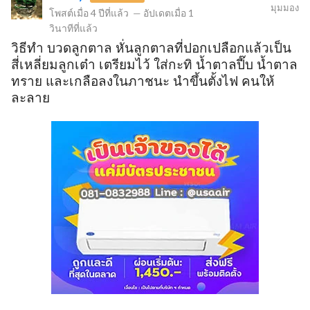
มุมมอง
โพสต์เมื่อ
4 ปีที่แล้ว
—
อัปเดตเมื่อ
1
วินาทีที่แล้ว
วิธีทำ บวดลูกตาล หั่นลูกตาลที่ปอกเปลือกแล้วเป็น
ข
สี่เหลี่ยมลูกเต๋า เตรียมไว้ ใส่กะทิ น้ำตาลปี๊บ น้ำตาล
ทราย และเกลือลงในภาชนะ นำขึ้นตั้งไฟ คนให้
ละลาย