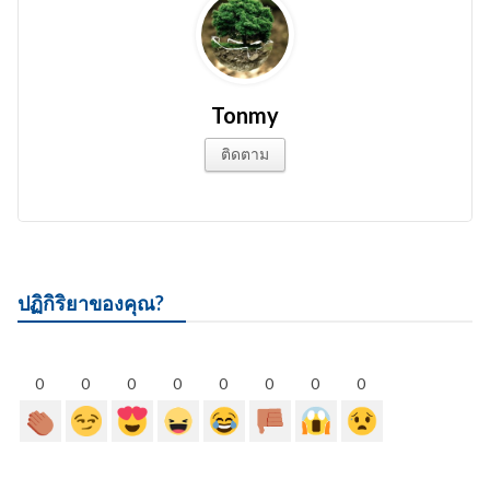
Tonmy
ติดตาม
ปฏิกิริยาของคุณ?
0
0
0
0
0
0
0
0