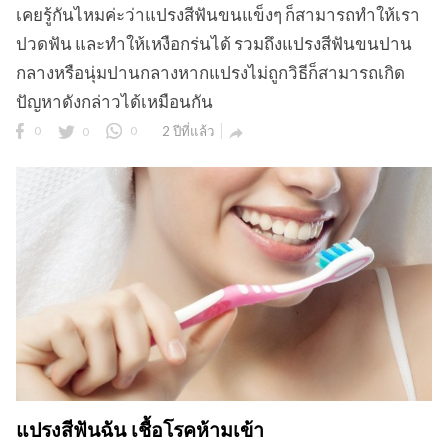
เคยรู้กันไหมค่ะว่าแปรงสีฟันขนแข็งๆ ก็สามารถทำให้เรา
ปวดฟัน และทำให้เหงือกร่นได้ รวมถึงแปรงสีฟันขนปาน
กลางหรือนุ่มปานกลางหากแปรงไม่ถูกวิธีก็สามารถเกิด
ข
ปัญหาดังกล่าวได้เหมือนกัน
0
0
0
2 ปีที่แล้ว

แปรงสีฟันฉัน เชื้อโรคห้ามเข้า