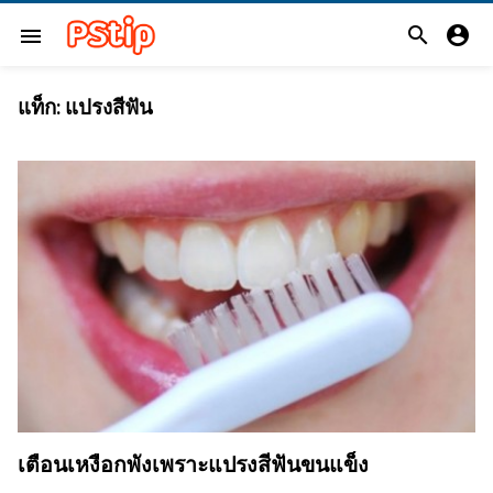


menu
แท็ก:
แปรงสีฟัน
เตือนเหงือกพังเพราะแปรงสีฟันขนแข็ง