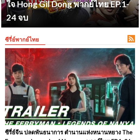
ใจ Hong Gil Dong พากย์ไทย EP.1-
24 จบ
ข

ซีรี่ย์พากย์ไทย
ซีรี่ย์จีน ปลดพันธนาการ ตำนานแห่งหนานหยาง The