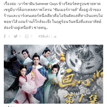
เรื่องย่อ : บาร์พาฝัน Summer Guys ข้างรีสอร์ตหรูบนชายหาด
เชจูมีบาร์ค็อกเทลสภาพโทรม “ซัมเมอร์กายส์” ตั้งอยู่ เจ้าของ
ร้านและบาร์เทนเดอร์หนึ่งเดียวคือโอจินดัลแลที่หาเงินแทบไม่
พอยาไส้ แถมร้านก็ใกล้จะเจ๊ง ในฤดูร้อนวันหนึ่งที่แสงอาทิตย์
ส่องจ้าอยู่เหนือหัว ชายหนุ...
0
0
0
4 ปีที่แล้ว
