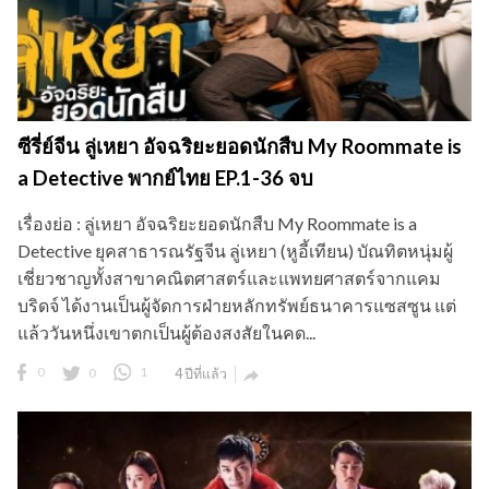
ซีรี่ย์จีน ลู่เหยา อัจฉริยะยอดนักสืบ My Roommate is
a Detective พากย์ไทย EP.1-36 จบ
เรื่องย่อ : ลู่เหยา อัจฉริยะยอดนักสืบ My Roommate is a
Detective ยุคสาธารณรัฐจีน ลู่เหยา (หูอี้เทียน) บัณทิตหนุ่มผู้
เชี่ยวชาญทั้งสาขาคณิตศาสตร์และแพทยศาสตร์จากแคม
บริดจ์ ได้งานเป็นผู้จัดการฝ่ายหลักทรัพย์ธนาคารแซสซูน แต่
แล้ววันหนึ่งเขาตกเป็นผู้ต้องสงสัยในคด...
0
0
1
4 ปีที่แล้ว
