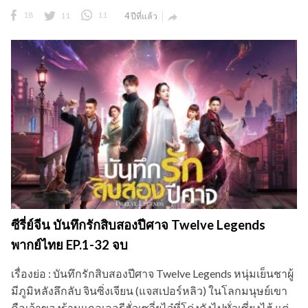
18
11
11
4 ปีที่แล้ว

ซีรี่ย์จีน บันทึกรักสิบสองปีศาจ Twelve Legends
พากย์ไทย EP.1-32 จบ
เรื่องย่อ : บันทึกรักสิบสองปีศาจ Twelve Legends หนุ่มเย็นชาผู้
มีภูมิหลังลึกลับ จินซิ่งเจียน (แจสเปอร์หลิว) ในโลกมนุษย์เขา
คือเจ้าของร้านแกลเลอรีฮั่วเซวี่ยไจ๋ที่โด่งดังไปทั่วเซี่ยงไฮ้ แต่