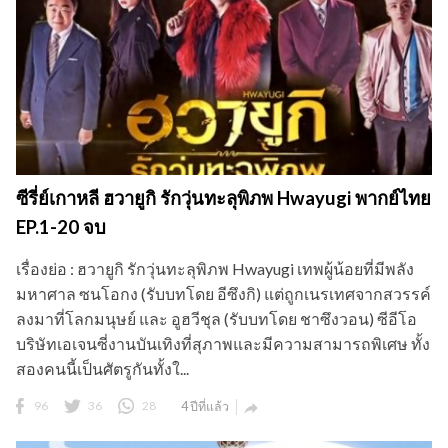
ซีรี่ย์เกาหลี ฮวายูกิ รักวุ่นทะลุพิภพ Hwayugi พากย์ไทย
EP.1-20 จบ
เรื่องย่อ : ฮวายูกิ รักวุ่นทะลุพิภพ Hwayugi เทพผู้น้อยที่มีพลัง
มหาศาล ซนโอกง (รับบทโดย อีซึงกิ) แต่ถูกเนรเทศจากสวรรค์
ลงมาที่โลกมนุษย์ และ อูฮวีชุล (รับบทโดย ชาซึงวอน) ซีอีโอ
บริษัทเอเจนซี่งานบันเทิงที่สุภาพและมีความสามารถพิเศษ ทั้ง
สองคนนี้เป็นศัตรูกันทั้งใ...
96
36
28
4 ปีที่แล้ว
