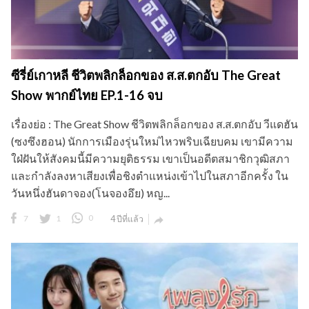
ซีรี่ย์เกาหลี ชีวิตพลิกล็อกของ ส.ส.ตกอับ The Great
Show พากย์ไทย EP.1-16 จบ
เรื่องย่อ : The Great Show ชีวิตพลิกล็อกของ ส.ส.ตกอับ วีแดฮัน
(ซงซึงฮอน) นักการเมืองรุ่นใหม่ไหวพริบเฉียบคม เขามีความ
ใฝ่ฝันให้สังคมนี้มีความยุติธรรม เขาเป็นอดีตสมาชิกวุฒิสภา
และกำลังลงหาเสียงเพื่อชิงตำแหน่งเข้าไปในสภาอีกครั้ง ใน
วันหนึ่งฮันดาจอง(โนจองอึย) หญ...
7
1
0
4 ปีที่แล้ว
