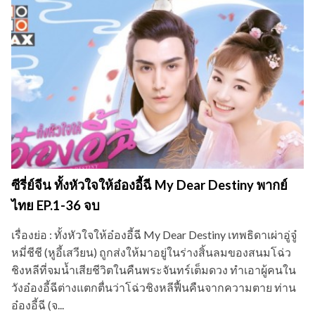
ซีรี่ย์จีน ทั้งหัวใจให้อ๋องอี้ฉี My Dear Destiny พากย์
ไทย EP.1-36 จบ
เรื่องย่อ : ทั้งหัวใจให้อ๋องอี้ฉี My Dear Destiny เทพธิดาเผ่าอู่จู๋
หมี่ชีชี (หูอี้เสวียน) ถูกส่งให้มาอยู่ในร่างสิ้นลมของสนมโฉ่ว
ชิงหลีที่จมน้ำเสียชีวิตในคืนพระจันทร์เต็มดวง ทำเอาผู้คนใน
วังอ๋องอี้ฉีต่างแตกตื่นว่าโฉ่วชิงหลีฟื้นคืนจากความตาย ท่าน
อ๋องอี้ฉี (จ...