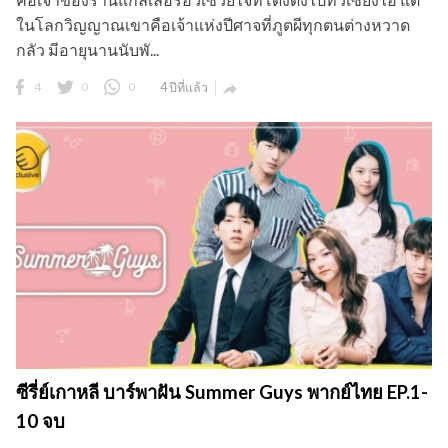
ในโลกวิญญาณเขาคือเจ้าแห่งปีศาจที่ภูตผีทุกตนต่างหวาด
กลัว มีอายุนานนับพั...
4
0
0
4 ปีที่แล้ว

ซีรี่ย์เกาหลี บาร์พาฝัน Summer Guys พากย์ไทย EP.1-
10 จบ