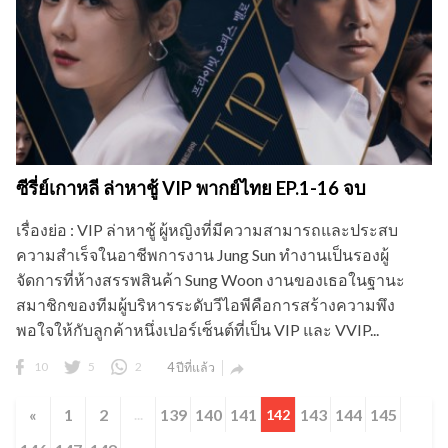
ซีรี่ย์เกาหลี ล่าหาชู้ VIP พากย์ไทย EP.1-16 จบ
เรื่องย่อ : VIP ล่าหาชู้ ผู้หญิงที่มีความสามารถและประสบ
ความสำเร็จในอาชีพการงาน Jung Sun ทำงานเป็นรองผู้
จัดการที่ห้างสรรพสินค้า Sung Woon งานของเธอในฐานะ
สมาชิกของทีมผู้บริหารระดับวีไอพีคือการสร้างความพึง
พอใจให้กับลูกค้าหนึ่งเปอร์เซ็นต์ที่เป็น VIP และ VVIP...
10
5
2
4 ปีที่แล้ว

«
1
2
139
140
141
143
144
145
...
142