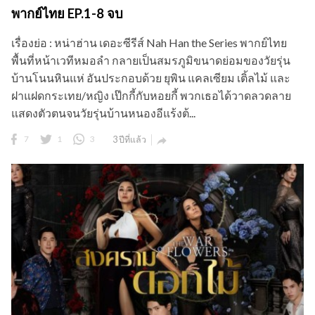
พากย์ไทย EP.1-8 จบ
เรื่องย่อ : หน่าฮ่าน เดอะซีรีส์ Nah Han the Series พากย์ไทย
พื้นที่หน้าเวทีหมอลำ กลายเป็นสมรภูมิขนาดย่อมของวัยรุ่น
บ้านโนนหินแห่ อันประกอบด้วย ยุพิน แคลเซียม เติ้ลไม้ และ
ฝาแฝดกระเทย/หญิง เป๊กกี้กับหอยกี้ พวกเธอได้วาดลวดลาย
แสดงตัวตนจนวัยรุ่นบ้านหนองอีแร้งต้...
7
1
3
3 ปีที่แล้ว
