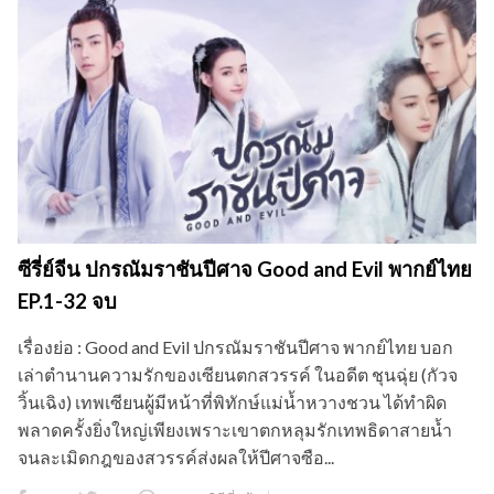
ซีรี่ย์จีน ปกรณัมราชันปีศาจ Good and Evil พากย์ไทย
EP.1-32 จบ
เรื่องย่อ : Good and Evil ปกรณัมราชันปีศาจ พากย์ไทย บอก
เล่าตำนานความรักของเซียนตกสวรรค์ ในอดีต ชุนฉุ่ย (กัวจ
วิ้นเฉิง) เทพเซียนผู้มีหน้าที่พิทักษ์แม่น้ำหวางชวน ได้ทำผิด
พลาดครั้งยิ่งใหญ่เพียงเพราะเขาตกหลุมรักเทพธิดาสายน้ำ
จนละเมิดกฎของสวรรค์ส่งผลให้ปีศาจซือ...