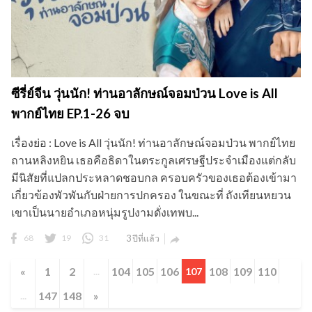
พากย์ไทย EP.1-26 จบ
เรื่องย่อ : Love is All วุ่นนัก! ท่านอาลักษณ์จอมป่วน พากย์ไทย
ถานหลิงหยิน เธอคือธิดาในตระกูลเศรษฐีประจำเมืองแต่กลับ
มีนิสัยที่แปลกประหลาดชอบกล ครอบครัวของเธอต้องเข้ามา
เกี่ยวข้องพัวพันกับฝ่ายการปกครอง ในขณะที่ ถังเทียนหยวน
เขาเป็นนายอำเภอหนุ่มรูปงามดั่งเทพบ...
68
19
31
3 ปีที่แล้ว

«
1
2
104
105
106
108
109
110
...
107
147
148
»
...