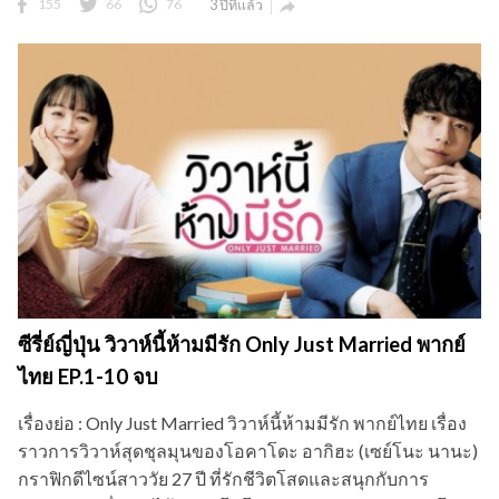
155
66
76
3 ปีที่แล้ว

ซีรี่ย์ญี่ปุ่น วิวาห์นี้ห้ามมีรัก Only Just Married พากย์
ไทย EP.1-10 จบ
เรื่องย่อ : Only Just Married วิวาห์นี้ห้ามมีรัก พากย์ไทย เรื่อง
ราวการวิวาห์สุดชุลมุนของโอคาโดะ อากิฮะ (เซย์โนะ นานะ)
กราฟิกดีไซน์สาววัย 27 ปี ที่รักชีวิตโสดและสนุกกับการ