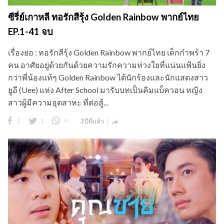
กว่าพี่น้องแท้ๆ Golden Rainbow ได้นักร้องและนักแสดงสาว
ยูอี (Uee) แห่ง After School มารับบทเป็นคิมแบ็ควอน หญิง
สาวผู้มีความอุตสาหะ ที่ต่อสู้...
2
1
0
3 ปีที่แล้ว

ซีรี่ย์วาย คุณชาย Khun Chai พากย์ไทย EP.1-17 จบ