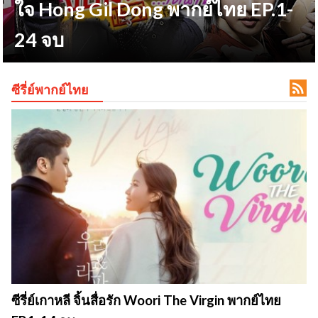
ใจ Hong Gil Dong พากย์ไทย EP.1-
24 จบ
ข

ซีรี่ย์พากย์ไทย
ซีรี่ย์เกาหลี จิ้นสื่อรัก Woori The Virgin พากย์ไทย