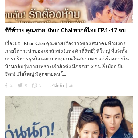
เรื่องย่อ : Khun Chai คุณชาย เรื่องราวของ สมาคมห้ามังกร
ภายใต้การนำของ เจ้าสัวซ่ง (แท่ง ศักดิ์สิทธิ์) พี่ใหญ่ ที่เก่งทั้ง
การบริหารธุรกิจ และควบคุมคนในสมาคมฯ แต่เรื่องภายใน
บ้านกลับวุ่นวาย เพราะเจ้าสัวซ่ง มีภรรยา 3 คน ลี่ (ป๊อก ปิย
ธิดา) เมียใหญ่ มีลูกชายคนโ...
2
0
3
3 ปีที่แล้ว

ซีรี่ย์จีน วุ่นนัก! ท่านอาลักษณ์จอมป่วน Love is All