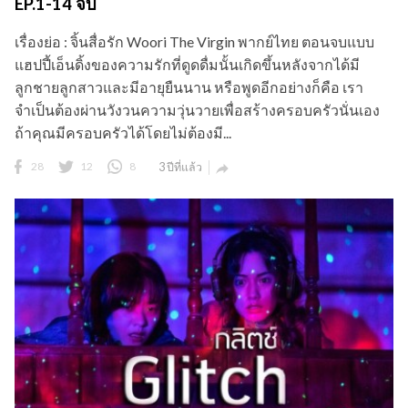
EP.1-14 จบ
เรื่องย่อ : จิ้นสื่อรัก Woori The Virgin พากย์ไทย ตอนจบแบบ
แฮปปี้เอ็นดิ้งของความรักที่ดูดดื่มนั้นเกิดขึ้นหลังจากได้มี
ลูกชายลูกสาวและมีอายุยืนนาน หรือพูดอีกอย่างก็คือ เรา
จำเป็นต้องผ่านวังวนความวุ่นวายเพื่อสร้างครอบครัวนั่นเอง
ถ้าคุณมีครอบครัวได้โดยไม่ต้องมี...
28
12
8
3 ปีที่แล้ว
