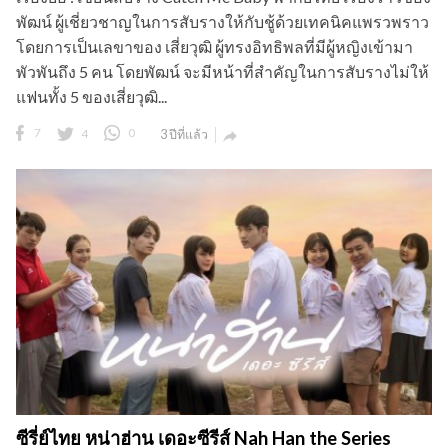
พัฒน์ ผู้เชี่ยวชาญในการสับรางให้กับชู้ด้วยเทคนิคแพรวพราว
โดยการเป็นเลขาของ เสี่ยวุฒิ ผู้ทรงอิทธิพลที่มีผู้หญิงเข้ามา
พัวพันถึง 5 คน โดยพัฒน์ จะมีหน้าที่สำคัญในการสับรางไม่ให้
แฟนทั้ง 5 ของเสี่ยวุฒิ...
7
4
0
3 ปีที่แล้ว

ซีรี่ย์ไทย หน่าฮ่าน เดอะซีรีส์ Nah Han the Series