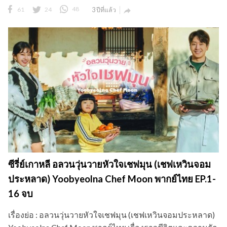
ซีรี่ย์เกาหลี อลวนวุ่นวายหัวใจเชฟมุน (เชฟเหวินจอม
ประหลาด) Yoobyeolna Chef Moon พากย์ไทย EP.1-
16 จบ
เรื่องย่อ : อลวนวุ่นวายหัวใจเชฟมุน (เชฟเหวินจอมประหลาด)
Yoobyeolna Chef Moon พากย์ไทย เรื่องราวชีวิตและความรัก
ของหญิงสาวที่ทำทุกอย่างตามแนวทางของตัวเอง และชาย
หนุ่มที่ทั้งชีวิตคือการพักร้อน มุนซึงโม (เอริค) เชฟอาหาร
เกาหลีชื่อดังที่รักในการทำอาหารจากส่วนผสม...
24
4
10
3 ปีที่แล้ว
