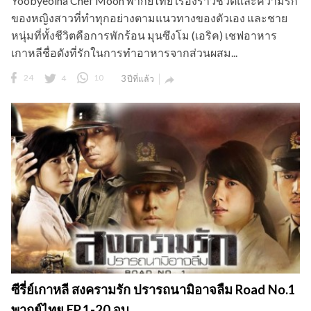
ซีรี่ย์เกาหลี สงครามรัก ปรารถนามิอาจลืม Road No.1
พากย์ไทย EP.1-20 จบ
เรื่องย่อ : สงครามรัก ปรารถนามิอาจลืม Road No.1 พากย์ไทย
เรื่องราวเกี่ยวกับเจ้าหน้าที่ ลีจางวู (โซ จี ซบ) ที่อยู่ในสมรภูมิ
สงครามโดยที่มิได้เตรียมการไว้ เพื่อปกป้องซูยอน (คิม ฮา นึล)
ผู้หญิงที่เขารู้จักและรักมาตั้งแต่ยังเด็ก การเอาตัวรอด