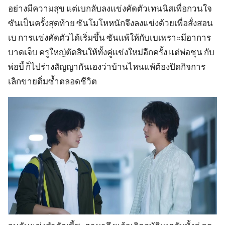
อย่างมีความสุข แต่เบกลับลงแข่งคัดตัวเทนนิสเพื่อกวนใจ
ซันเป็นครั้งสุดท้าย ซันโมโหหนักจึงลงแข่งด้วยเพื่อสั่งสอน
เบ การแข่งคัดตัวได้เริ่มขึ้น ซันแพ้ให้กับเบเพราะมีอาการ
บาดเจ็บ ครูใหญ่ตัดสินให้ทั้งคู่แข่งใหม่อีกครั้ง แต่พ่อชุน กับ
พ่อบี้ ก็ไปร่างสัญญากันเองว่าบ้านไหนแพ้ต้องปิดกิจการ
เลิกขายติ่มซ้ำตลอดชีวิต