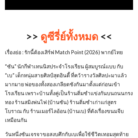
>>
ดูซีรี่ย์ทั้งหมด
<<
เรื่องย่อ : รักนี้ต้องเสิร์ฟ Match Point (2026) พากย์ไทย
“ซัน" นักกีฬาเทนนิสประจำโรงเรียน ผู้สมบูรณ์แบบ กับ
“เบ” เด็กหนุ่มสายศิลป์สุดอินดี้ ที่คว้ารางวัลศิลปะมาแล้ว
มากมาย พ่อของทั้งสองเกลียดชังกันมาตั้งแต่ก่อนเข้า
โรงเรียน เพราะบ้านทั้งคู่เป็นร้านติ่มซำแข่งกันบนถนนกรง
ทอง ร้านสมิงพ่นไฟ (บ้านซัน) ร้านติ่มซำเก่าแก่สูตร
โบราณ กับ ร้านเมอร์ไลอ้อน (บ้านเบ) ที่ดังเรื่องขนมจีบ
เหมือนกัน
วันหนึ่งซันเจรจาขอสงบศึกกับเบเพื่อใช้ชีวิตเทอมสุดท้าย