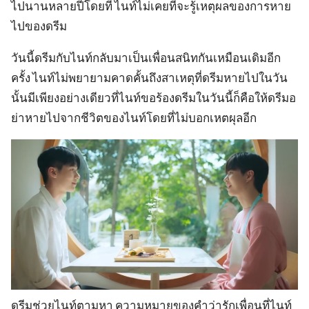
ไปนานหลายปีโดยที่ ไนท์ไม่เคยที่จะรู้เหตุผลของการหาย
ไปของดรีม
วันนี้ดรีมกับไนท์กลับมาเป็นเพื่อนสนิทกันเหมือนเดิมอีก
ครั้ง ไนท์ไม่พยายามคาดคั้นถึงสาเหตุที่ดรีมหายไปในวัน
นั้นมีเพียงอย่างเดียวที่ไนท์ขอร้องดรีมในวันนี้ก็คือให้ดรีมอ
ย่าหายไปจากชีวิตของไนท์โดยที่ไม่บอกเหตผุลอีก
ดรีมช่วยไนท์ตามหา ความหมายของคำว่ารักเพื่อนที่ไนท์