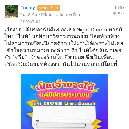
Tonmy
1,657
บรรณาธิการ
มุมมอง
โพสต์เมื่อ
2 ปีที่แล้ว
—
อัปเดตเมื่อ
1
วินาทีที่แล้ว
ข
เรื่องย่อ : คืนของฉันฝันของเธอ Night Dream พากย์
ไทย “ไนท์” นักศึกษาวิชาวรรณกรรมปีสุดท้ายที่ยัง
ไม่สามารถเขียนนิยายตัวจบให้ผ่านได้เพราะไม่เคย
เข้าใจความหมายของคำว่า รัก ไนท์ได้กลับมาเจอ
กับ “ดรีม” เจ้าของร้านโตเกียวบอย ซึ่งเป็นเพื่อน
สนิทสมัยมัธยมที่ต้องจากกันไปนานหลายปีโดยที่