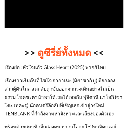
>>
ดูซีรี่ย์ทั้งหมด
<<
เรื่องย่อ : หัวใจแก้ว Glass Heart (2025) พากย์ไทย
เรื่องราวเริ่มต้นที่ ไซโจ อากาเนะ (มิยาซากิ ยู) มือกลอง
สาวผู้ฝันไกล แต่กลับถูกขับออกจากวงเดิมอย่างไม่เป็น
ธรรม โชคชะตานำพาให้เธอได้เจอกับ ฟุจิตานิ นาโอกิ (ซา
โตะ เทคะรุ) นักดนตรีลึกลับที่เชิญเธอเข้าสู่วงใหม่
TENBLANK ที่กำลังตามหาจังหวะและเสียงของตัวเอง
พร้อมด้วยสมาชิกอีกสองคน ทากาโอกะ โช (มาจิดะ เคย์