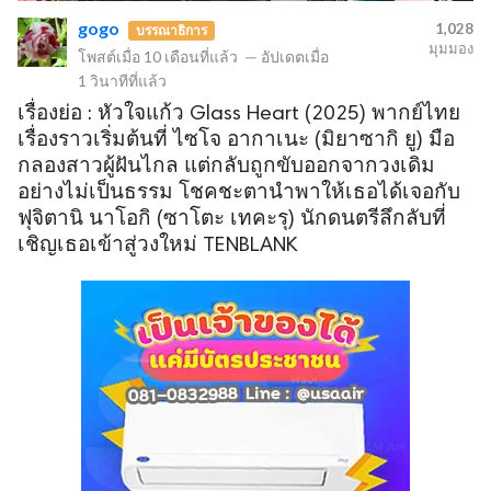
gogo
1,028
บรรณาธิการ
มุมมอง
โพสต์เมื่อ
10 เดือนที่แล้ว
—
อัปเดตเมื่อ
1 วินาทีที่แล้ว
ข
เรื่องย่อ : หัวใจแก้ว Glass Heart (2025) พากย์ไทย
เรื่องราวเริ่มต้นที่ ไซโจ อากาเนะ (มิยาซากิ ยู) มือ
กลองสาวผู้ฝันไกล แต่กลับถูกขับออกจากวงเดิม
อย่างไม่เป็นธรรม โชคชะตานำพาให้เธอได้เจอกับ
ฟุจิตานิ นาโอกิ (ซาโตะ เทคะรุ) นักดนตรีลึกลับที่
เชิญเธอเข้าสู่วงใหม่ TENBLANK