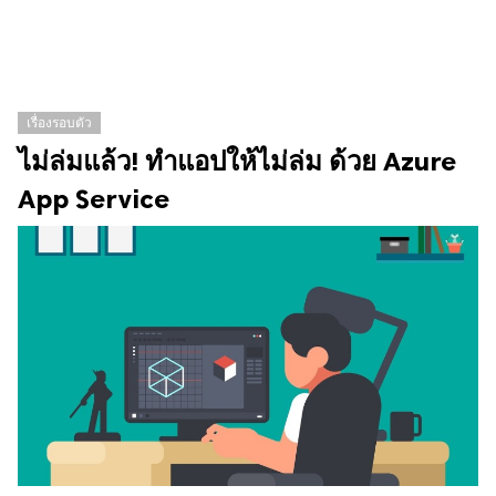
เรื่องรอบตัว
ไม่ล่มแล้ว! ทำแอปให้ไม่ล่ม ด้วย Azure
App Service