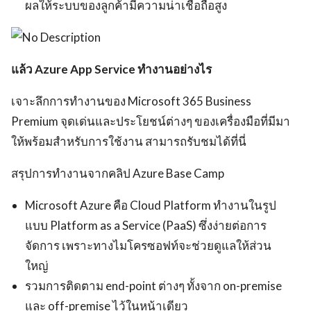
ผลให้ระบบของลูกค้ามีความน่าเชื่อถือสูง
แล้ว Azure App Service ทำงานอย่างไร
เจาะลึกการทำงานของ Microsoft 365 Business
Premium จุดเด่นและประโยชน์ต่างๆ ของเครื่องมือที่มีมา
ให้พร้อมสำหรับการใช้งาน สามารถรับชมได้ที่นี่
สรุปการทำงานจากคลิป Azure Base Camp
Microsoft Azure คือ Cloud Platform ทำงานในรูป
แบบ Platform as a Service (PaaS) ซึ่งง่ายต่อการ
จัดการ เพราะทางไมโครซอฟท์จะช่วยดูแลให้ส่วน
ใหญ่
รวมการติดตาม end-point ต่างๆ ทั้งจาก on-premise
และ off-premise ไว้ในหน้าเดียว