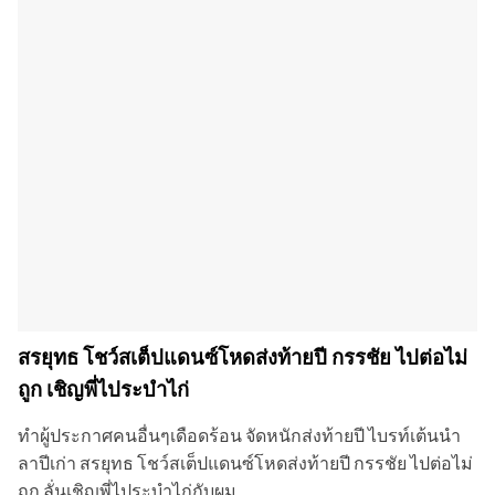
สรยุทธ โชว์สเต็ปแดนซ์โหดส่งท้ายปี กรรชัย ไปต่อไม่
ถูก เชิญพี่ไประบำไก่
ทำผู้ประกาศคนอื่นๆเดือดร้อน จัดหนักส่งท้ายปี ไบรท์เต้นนำ
ลาปีเก่า สรยุทธ โชว์สเต็ปแดนซ์โหดส่งท้ายปี กรรชัย ไปต่อไม่
ถูก ลั่นเชิญพี่ไประบำไก่กับผม