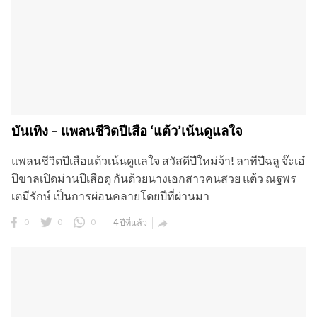
บันเทิง – แพลนชีวิตปีเสือ ‘แต้ว’เน้นดูแลใจ
แพลนชีวิตปีเสือแต้วเน้นดูแลใจ สวัสดีปีใหม่จ้า! ลาทีปีฉลู จ๊ะเอ๋
ปีขาลเปิดม่านปีเสือดุ กันด้วยนางเอกสาวคนสวย แต้ว ณฐพร
เตมีรักษ์ เป็นการผ่อนคลายโดยปีที่ผ่านมา
0
0
0
4 ปีที่แล้ว
