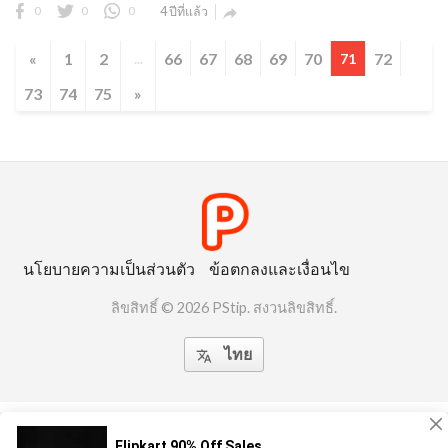
0
0
0
4 ปีที่แล้ว

«
1
2
66
67
68
69
70
72
...
71
73
74
75
»
นโยบายความเป็นส่วนตัว
ข้อตกลงและเงื่อนไข
ลิขสิทธิ์ © 2026 PStip. สงวนลิขสิทธิ์.
ไทย
