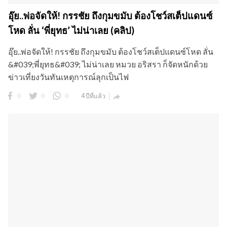
อุ๊ย..พ่อจัดให้! กรรชัย ถึงกุมขมับ ต้องโชว์สเต็ปแดนซ์
โหด ลั่น ‘พี่ยุทธ’ ไม่น่าเลย (คลิป)
อุ๊ย..พ่อจัดให้! กรรชัย ถึงกุมขมับ ต้องโชว์สเต็ปแดนซ์โหด ลั่น
&#039;พี่ยุทธ&#039; ไม่น่าเลย หมวย อริสรา ก็จัดหนักด้วย
ข่าวเที่ยงวันทันเหตุการณ์ลุกเป็นไฟ
0
0
0
4 ปีที่แล้ว
