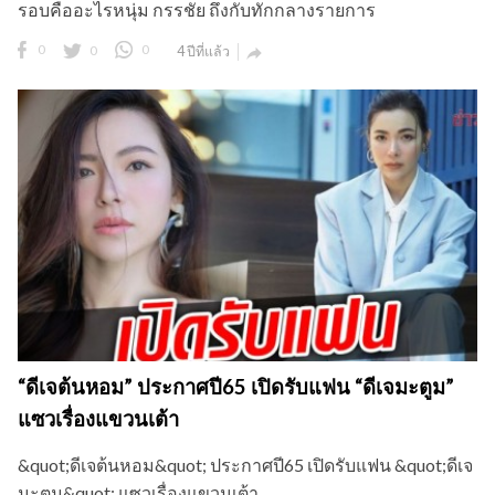
รอบคืออะไรหนุ่ม กรรชัย ถึงกับทักกลางรายการ
0
0
0
4 ปีที่แล้ว

“ดีเจต้นหอม” ประกาศปี65 เปิดรับแฟน “ดีเจมะตูม”
แซวเรื่องแขวนเต้า
&quot;ดีเจต้นหอม&quot; ประกาศปี65 เปิดรับแฟน &quot;ดีเจ
มะตูม&quot; แซวเรื่องแขวนเต้า