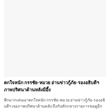
ตกใจหนัก กรรชัย-หมวย อ่านข่าวกู้ภัย-รองอธิบดีฯ
ภาพปริศนาด้านหลังมีอึ้ง
พีกมากเล่นเอาตกใจหนัก กรรชัย-หมวย อ่านข่าวกู้ภัย-รองอธิ
บดีฯ เจอภาพปริศนาด้านหลัง ถึงกับทักกลางรายการขอดูอีก