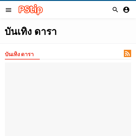


menu
บันเทิง ดารา

บันเทิง ดารา