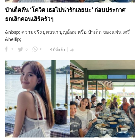
ป๋าเต็ดลั่น ‘โควิด เธอไม่น่ารักเลยนะ’ ก่อนประกาศ
ยกเลิกคอนเสิร์ตรัวๆ
&nbsp; ความจริง ยุทธนา บุญอ้อม หรือ ป๋าเต็ด ของแฟน เตรี
&hellip;
0
0
0
4 ปีที่แล้ว
