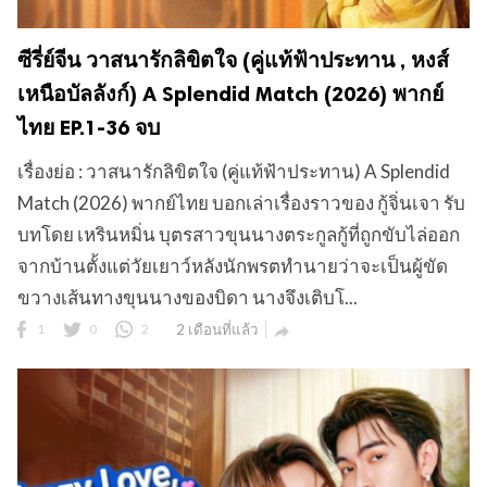
ซีรี่ย์จีน วาสนารักลิขิตใจ (คู่แท้ฟ้าประทาน , หงส์
เหนือบัลลังก์) A Splendid Match (2026) พากย์
ไทย EP.1-36 จบ
เรื่องย่อ : วาสนารักลิขิตใจ (คู่แท้ฟ้าประทาน) A Splendid
Match (2026) พากย์ไทย บอกเล่าเรื่องราวของ กู้จิ่นเจา รับ
บทโดย เหรินหมิ่น บุตรสาวขุนนางตระกูลกู้ที่ถูกขับไล่ออก
จากบ้านตั้งแต่วัยเยาว์หลังนักพรตทำนายว่าจะเป็นผู้ขัด
ขวางเส้นทางขุนนางของบิดา นางจึงเติบโ...
1
0
2
2 เดือนที่แล้ว
