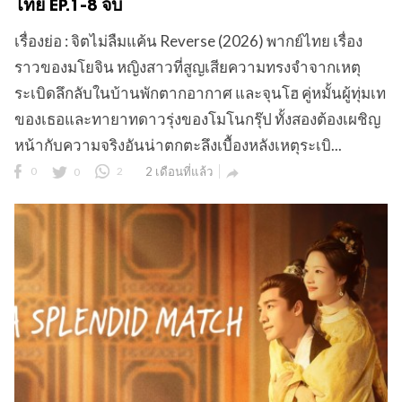
ไทย EP.1-8 จบ
เรื่องย่อ : จิตไม่ลืมแค้น Reverse (2026) พากย์ไทย เรื่อง
ราวของมโยจิน หญิงสาวที่สูญเสียความทรงจำจากเหตุ
ข
ระเบิดลึกลับในบ้านพักตากอากาศ และจุนโฮ คู่หมั้นผู้ทุ่มเท
ของเธอและทายาทดาวรุ่งของโมโนกรุ๊ป ทั้งสองต้องเผชิญ
หน้ากับความจริงอันน่าตกตะลึงเบื้องหลังเหตุระเบิ...
0
0
2
2 เดือนที่แล้ว
