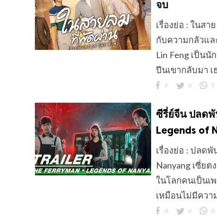
จบ
เรื่องย่อ : ในสา
กับความกลัวและ
ข
Lin Feng เป็นน
ปีนเขากลับมา เธ
6
0
3
ซีรี่ย์จีน ป
Legends of 
เรื่องย่อ : ปล
Nanyang เซี่ยตง
ในโลกคนเป็นเพร
เหมือนไม่มีความรู
0
0
0