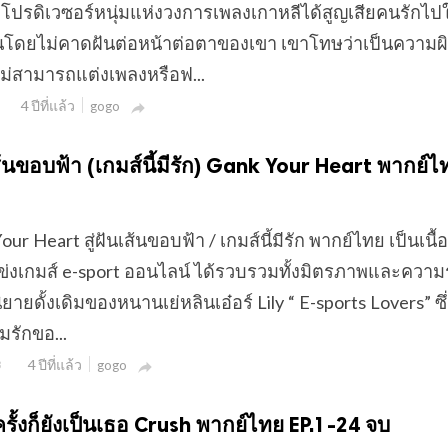
โปรดิเวซอร์หนุ่มแห่งวงการเพลงเกาหลีได้สูญเสียคนรักไป
ิดขึ้นโดยไม่คาดฝันต่อหน้าต่อตาของเขา เขาโทษว่าเป็นความผ
่สามารถแต่งเพลงหรือฟ...
4 ปีที่แล้ว
gogo

ฝันเส้นขอบฟ้า (เกมส์นี้มีรัก) Gank Your Heart พากย์ไ
Your Heart สู่ฝันเส้นขอบฟ้า / เกมส์นี้มีรัก พากย์ไทย เป็นเนื้อ
แข่งเกมส์ e-sport ออนไลน์ ได้รวบรวมทั้งมิตรภาพและความ
ายดั้งเดิมของหนานเย่หลินเอ๋อร์ Lily “ E-sports Lovers” ซ
มรักขอ...
4 ปีที่แล้ว
3
gogo

อีกครั้งก็ยังเป็นเธอ Crush พากย์ไทย EP.1-24 จบ