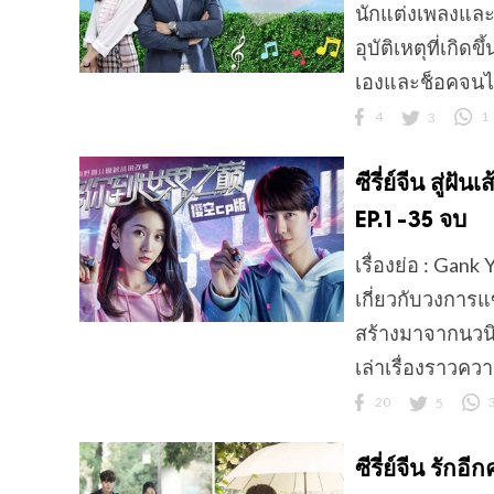
นักแต่งเพลงและ
อุบัติเหตุที่เก
เองและช็อคจนไม
4
3
1
ซีรี่ย์จีน สู่
EP.1-35 จบ
เรื่องย่อ : Gank 
เกี่ยวกับวงการ
สร้างมาจากนวนิย
เล่าเรื่องราวควา
20
5
ซีรี่ย์จีน รัก