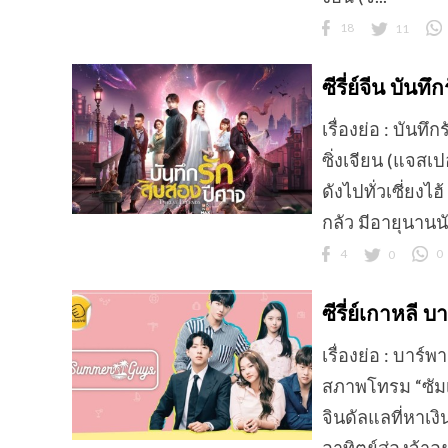
18
11
ซีรี่ย์จีน บั
เรื่องย่อ : บันท
ซิ่งเจียน (แจสเป
ดังไปทั่วเซี่ยง
กลัว มีอายุนานนับ
4
0
0
ซีรี่ย์เกาหลี
เรื่องย่อ : บาร
สภาพโทรม “ซัมเม
จินดัลแลที่หาเง