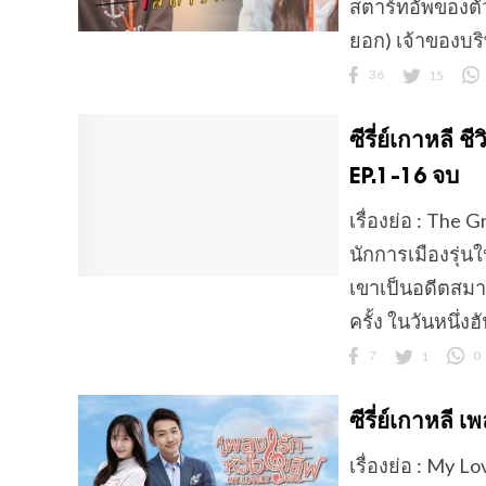
สตาร์ทอัพของตั
ยอก) เจ้าของบริ
36
15
ซีรี่ย์เกาหลี
EP.1-16 จบ
เรื่องย่อ : The
นักการเมืองรุ่น
เขาเป็นอดีตสมา
ครั้ง ในวันหนึ่
7
1
0
ซีรี่ย์เกาหลี
เรื่องย่อ : My 