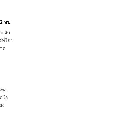
32 จบ
ับ จิน
ที่โด่ง
วาด
กเทล
ือโอ
แสง