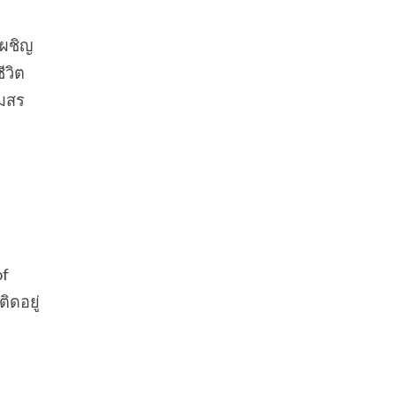
เผชิญ
ีวิต
โมสร
of
ิดอยู่
ู