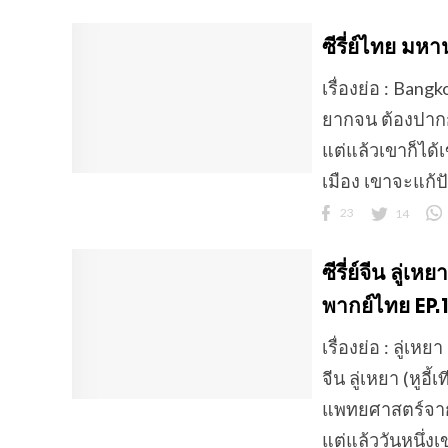
ซีรี่ย์ไทย ม
เรื่องย่อ : Ban
ยากจน ต้องปากกั
แต่แล้วเขาก็ได้
เมือง เขาจะแก้ปั
23
14
ซีรี่ย์จีน ลู
พากย์ไทย EP.
เรื่องย่อ : ลู่
จีน ลู่เหยา (หูอ
แพทยศาสตร์จากแ
แต่แล้ววันหนึ่งเ