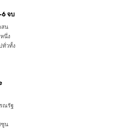
-6 จบ
ัดสน
หนึ่ง
ั่วทั้ง
e
ารณรัฐ
สซูน