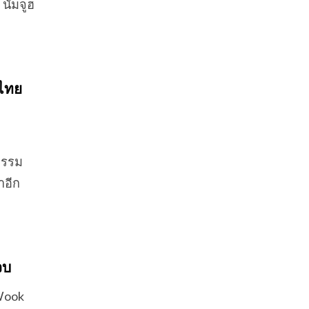
นัมจูฮ
์ไทย
ิธรรม
าอีก
จบ
 Wook