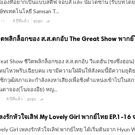
วเองที่อยากเป็นแบบสตีฟ จอบส์ และ นัมโดซาน (รับบทโดย 
ษัทเทคโนโลยี Samsan T...
4 ปีที่แล้ว
20
gogo

 ชีวิตพลิกล็อกของ ส.ส.ตกอับ The Great Show พากย
 Great Show ชีวิตพลิกล็อกของ ส.ส.ตกอับ วีแดฮัน (ซงซึงฮอน)
ใหม่ไหวพริบเฉียบคม เขามีความใฝ่ฝันให้สังคมนี้มีความยุต
ชิกวุฒิสภาและกำลังลงหาเสียงเพื่อชิงตำแหน่งเข้าไปในสภ
งฮันดาจอง(โนจองอึย) หญ...
4 ปีที่แล้ว
gogo

 เพลงรักหัวใจเลิฟ My Lovely Girl พากย์ไทย EP.1-16 
Lovely Girl เพลงรักหัวใจเลิฟ พากย์ไทย ได้เริ่มต้นจาก Hyun