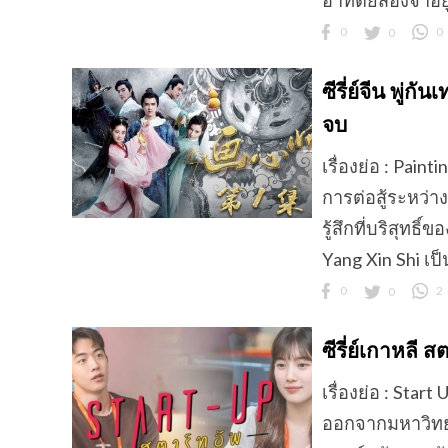
อาทิตย์ส่องจ้าอยู
0
0
0
ซีรี่ย์จีน พู
จบ
เรื่องย่อ : Pai
การต่อสู้ระหว่า
รู้สึกที่บริสุท
Yang Xin Shi เป็
0
0
2
ซีรี่ย์เกาหลี
เรื่องย่อ : Star
ออกจากมหาวิทย