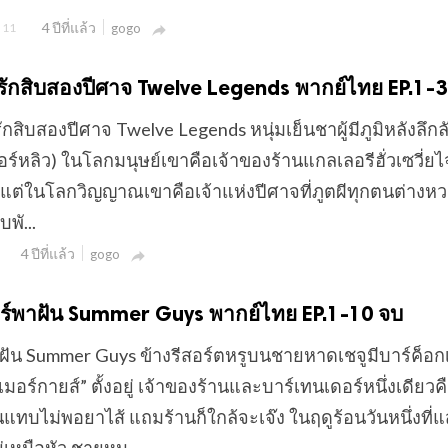
4 ปีที่แล้ว
11
gogo

นทึกรักสิบสองปีศาจ Twelve Legends พากย์ไทย EP.1-
ึกรักสิบสองปีศาจ Twelve Legends หนุ่มเย็นชาผู้มีภูมิหลังลึกล
อร์หลิว) ในโลกมนุษย์เขาคือเจ้าของร้านแกลเลอรีฮั่วเซวี่ยไจ๋
ไฮ้ แต่ในโลกวิญญาณเขาคือเจ้าแห่งปีศาจที่ภูตผีทุกตนต่างห
พั...
4 ปีที่แล้ว
gogo

 บาร์พาฝัน Summer Guys พากย์ไทย EP.1-10 จบ
์พาฝัน Summer Guys ข้างรีสอร์ตหรูบนชายหาดเชจูมีบาร์ค็อ
อร์กายส์” ตั้งอยู่ เจ้าของร้านและบาร์เทนเดอร์หนึ่งเดียวค
ินแทบไม่พอยาไส้ แถมร้านก็ใกล้จะเจ๊ง ในฤดูร้อนวันหนึ่งที่