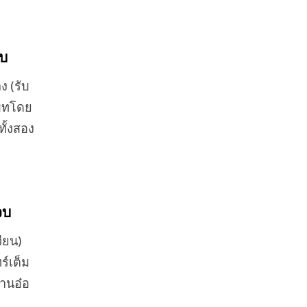
จบ
ง (รับ
บบทโดย
ทั้งสอง
จบ
วียน)
ร์เต็ม
่านอ๋อ