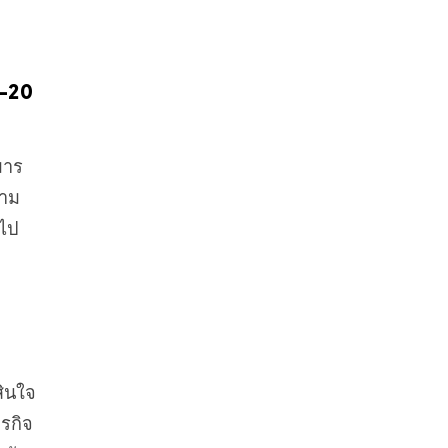
1-20
มาร
วาม
กไป
สินใจ
รกิจ