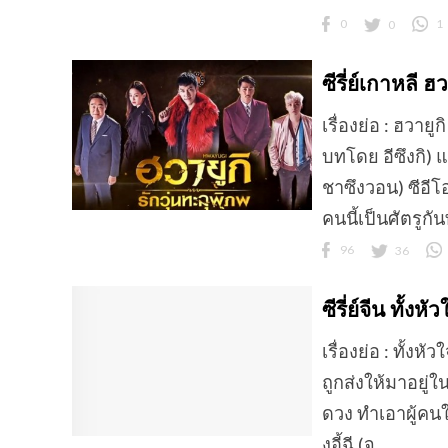
0
0
1
ซีรี่ย์เกาหลี 
เรื่องย่อ : ฮวาย
บทโดย อีซึงกิ) 
ชาซึงวอน) ซีอีโ
คนนี้เป็นศัตรูกันทั
96
36
ซีรี่ย์จีน ทั้
เรื่องย่อ : ทั้งหั
ถูกส่งให้มาอยู่
ดวง ทำเอาผู้คนใ
งอี้ฉี (จ...