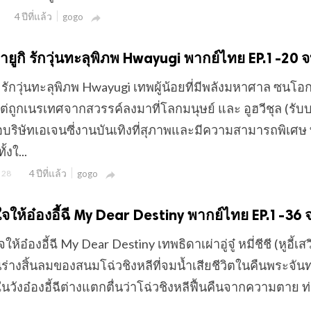
4 ปีที่แล้ว
gogo

ฮวายูกิ รักวุ่นทะลุพิภพ Hwayugi พากย์ไทย EP.1-20 
ูกิ รักวุ่นทะลุพิภพ Hwayugi เทพผู้น้อยที่มีพลังมหาศาล ซนโอก
แต่ถูกเนรเทศจากสวรรค์ลงมาที่โลกมนุษย์ และ อูฮวีชุล (รั
อบริษัทเอเจนซี่งานบันเทิงที่สุภาพและมีความสามารถพิเศษ 
้งใ...
4 ปีที่แล้ว
28
gogo

งหัวใจให้อ๋องอี้ฉี My Dear Destiny พากย์ไทย EP.1-36 
วใจให้อ๋องอี้ฉี My Dear Destiny เทพธิดาเผ่าอู่จู๋ หมี่ชีชี (หูอี้เส
ในร่างสิ้นลมของสนมโฉ่วชิงหลีที่จมน้ำเสียชีวิตในคืนพระจันท
นวังอ๋องอี้ฉีต่างแตกตื่นว่าโฉ่วชิงหลีฟื้นคืนจากความตาย ท