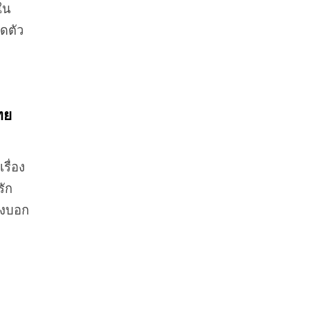
ใน
ิดตัว
ทย
เรื่อง
รัก
ึ่งบอก