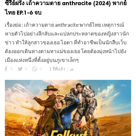
ซีรี่ย์ฝรั่ง เถ้าความตาย anthracite (2024) พากย์
ไทย EP.1-6 จบ
เรื่องย่อ : เถ้าความตาย anthracite พากย์ไทย เหตุการณ์
หายตัวไปอย่างลึกลับและแปลกประหลาดของหญิงสาวนัก
ข่าว ทำให้ลูกสาวของเธอ ไอดา ที่ทำอาชีพเป็นนักสืบเว็บ
ต้องออกเดินทางตามหาแม่ของเธอ โดยต้องมุ่งหน้าไปยัง
เมืองแห่งหนึ่งที่ตั้งอยู่บนภูเขาเล็กๆ
0
0
0
1 ปีที่แล้ว
