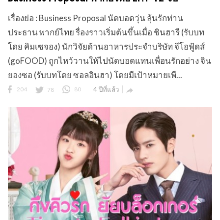
เรื่องย่อ : Business Proposal นัดบอดวุ่น ลุ้นรักท่าน
ประธาน พากย์ไทย รื่องราวเริ่มต้นขึ้นเมื่อ ชินฮารี (รับบท
โดย คิมเซจอง) นักวิจัยด้านอาหารประจำบริษัท จีโอฟู้ดส์
(goFOOD) ถูกไหว้วานให้ไปนัดบอดแทนเพื่อนรักอย่าง จิน
ยองซอ (รับบทโดย ซอลอินฮา) โดยมีเป้าหมายเพื...
204
78
80
4 ปีที่แล้ว
