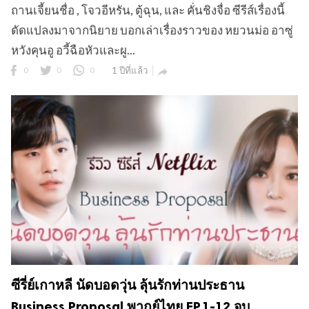
ถานเจี้ยนชื่อ , โจวอีหรัน, ตู้ฉุน, และ คั่นชิงจื่อ ซีรีส์เรื่องนี้
ดัดแปลงมาจากนิยาย บอกเล่าเรื่องราวของ หยวนม่อ อาซู่
หวังคุนอู อวี้ฉือหัวและผู...
0
0
0
1 ปีที่แล้ว

ซีรี่ย์เกาหลี นัดบอดวุ่น ลุ้นรักท่านประธาน
Business Proposal พากย์ไทย EP.1-12 จบ