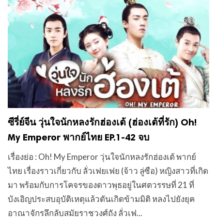
ซีรี่ย์จีน วุ่นใจนักหลงรักฮ่องเต้ (ฮ่องเต้ที่รัก) Oh!
My Emperor พากย์ไทย EP.1-42 จบ
เรื่องย่อ : Oh! My Emperor วุ่นใจนักหลงรักฮ่องเต้ พากย์
ไทย เรื่องราวเกี่ยวกับ ลั่วเฟยเฟย (จ้าว ลู่ซือ) หญิงสาวที่เกิด
มา พร้อมกับการโคจรของดาวพุธอยู่ในศตวรรษที่ 21 ที่
บังเอิญประสบอุบัติเหตุแล้วดันเกิดข้ามมิติ หลงไปยังยุค
อาณาจักรลึกลับสมัยราชวงศ์ถัง ลั่วเฟ...