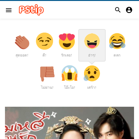


menu
สุดยอด!
ดี!
รักเลย!
ฮ่าๆ!
ตลก
ไม่ผ่าน!
โอ๊ะโอ!
เศร้า!