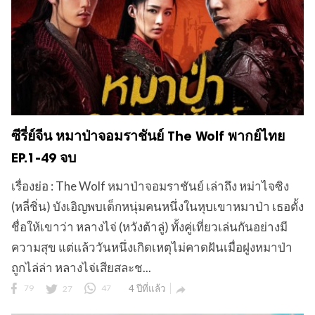
ซีรี่ย์จีน หมาป่าจอมราชันย์ The Wolf พากย์ไทย
EP.1-49 จบ
เรื่องย่อ : The Wolf หมาป่าจอมราชันย์ เล่าถึง หม่าไจซิง
(หลี่ชิ่น) บังเอิญพบเด็กหนุ่มคนหนึ่งในหุบเขาหมาป่า เธอตั้ง
ชื่อให้เขาว่า หลางไจ่ (หวังต้าลู่) ทั้งคู่เที่ยวเล่นกันอย่างมี
ความสุข แต่แล้ววันหนึ่งเกิดเหตุไม่คาดฝันเมื่อฝูงหมาป่า
ถูกไล่ล่า หลางไจ่เสียสละช...
79
27
47
4 ปีที่แล้ว
