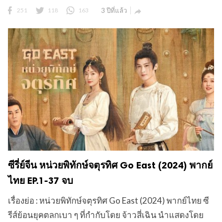
251
118
163
3 ปีที่แล้ว

ซีรี่ย์จีน หน่วยพิทักษ์จตุรทิศ Go East (2024) พากย์
ไทย EP.1-37 จบ
เรื่องย่อ : หน่วยพิทักษ์จตุรทิศ Go East (2024) พากย์ไทย ซี
รีส์ย้อนยุคตลกเบา ๆ ที่กำกับโดย จ้าวสี่เฉิน นำแสดงโดย