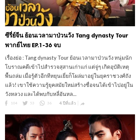
ซีรี่ย์จีน ย้อนเวลามาป่วนวัง Tang dynasty Tour
พากย์ไทย EP.1-36 จบ
เรื่องย่อ : Tang dynasty Tour ย้อนเวลามาป่วนวัง หนุ่มนัก
โบราณคดีเข้าไปสำรวจสุสานเก่าแก่ แต่จู่ๆ เกิดอุบัติเหตุ
พื้นถล่ม เมื่อรู้ตัวอีกทีหยุนเยี่ยก็โผล่มาอยู่ในยุคราชวงศ์ถัง
แล้ว! เขาใช้ความรู้ยุคสมัยใหม่สร้างชื่อจนได้เข้าไปอยู่ใน
วังหลวง และได้พบกับหลี่อันหล...
104
53
36
4 ปีที่แล้ว
