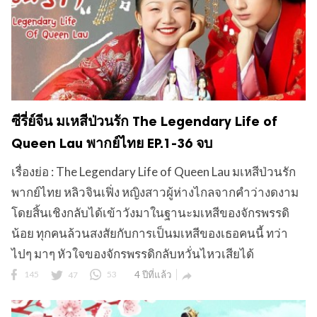
ข
ซีรี่ย์จีน มเหสีป่วนรัก The Legendary Life of
Queen Lau พากย์ไทย EP.1-36 จบ
เรื่องย่อ : The Legendary Life of Queen Lau มเหสีป่วนรัก
พากย์ไทย หลิวจินเฟิ่ง หญิงสาวผู้ห่างไกลจากคำว่างดงาม
โดยสิ้นเชิงกลับได้เข้าวังมาในฐานะมเหสีของจักรพรรดิ
น้อย ทุกคนล้วนสงสัยกับการเป็นมเหสีของเธอคนนี้ ทว่า
ไปๆ มาๆ หัวใจของจักรพรรดิกลับหวั่นไหวเสียได้
145
47
53
4 ปีที่แล้ว
