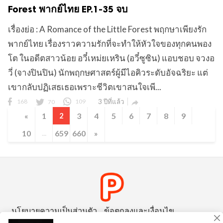
Forest พากย์ไทย EP.1-35 จบ
เรื่องย่อ : A Romance of the Little Forest พฤกษาเพียงรัก
พากย์ไทย เรื่องราวความรักที่จะทำให้หัวใจของทุกคนพอง
โต ในอดีตสาวน้อย อวี๋เหม่ยเหริน (อวี๋ซูซิน) แอบชอบ จวงอ
วี่ (จางปินปิน) นักพฤกษศาสตร์ผู้มีไอคิวระดับอัจฉริยะ แต่
เขากลับปฏิเสธเธอเพราะชีวิตเขาสนใจเพี...
168
70
109
3 ปีที่แล้ว

«
1
2
3
4
5
6
7
8
9
10
...
659
660
»
นโยบายความเป็นส่วนตัว
ข้อตกลงและเงื่อนไข